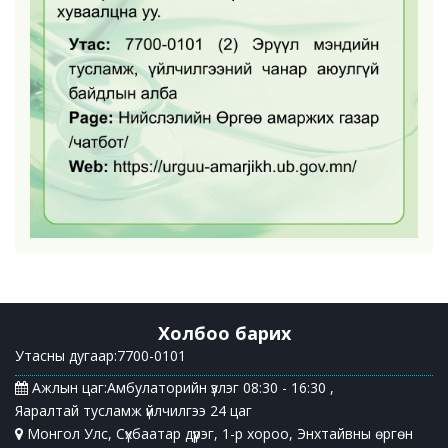
Холбоо барих
Утасны дугаар:7700-0101
Ажлын цаг:Амбулаторийн үзлэг 08:30 - 16:30 ,
Яаралтай тусламж үйлчилгээ 24 цаг
Монгол Улс, Сүхбаатар дүүрэг, 1-р хороо, Энхтайвны өргөн