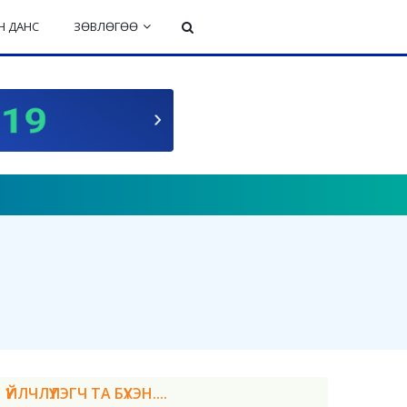
 ДАНС
ЗӨВЛӨГӨӨ
ҮЙЛЧЛҮҮЛЭГЧ ТА БҮХЭН....