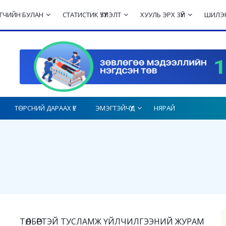
ЛЭГЧИЙН БУЛАН
СТАТИСТИК ҮЗҮҮЛЭЛТ
ХУУЛЬ ЭРХ ЗҮЙ
ШИЛЭН
ТӨРСНИЙ ДАРААХ ҮЕ
ЭМЭГТЭЙЧҮҮД
НЯРАЙ
ТӨЛБӨРТЭЙ ТУСЛАМЖ ҮЙЛЧИЛГЭЭНИЙ ЖУРАМ