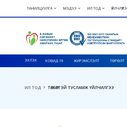
ТАНИЛЦУУЛГА
МЭДЭЭ
ИЛ ТОД
ҮЙЛЧЛҮҮ
Toggle navigation
ЭХЛЭХ
КОВИД-19
ЖИРЭМСЛЭЛТ
ТӨРӨЛТ
ИЛ ТОД
ТӨЛБӨРТЭЙ ТУСЛАМЖ ҮЙЛЧИЛГЭЭ