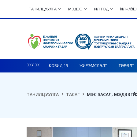
ТАНИЛЦУУЛГА
МЭДЭЭ
ИЛ ТОД
ҮЙЛЧЛҮҮ
Toggle navigation
ЭХЛЭХ
КОВИД-19
ЖИРЭМСЛЭЛТ
ТӨРӨЛТ
ТАНИЛЦУУЛГА
ТАСАГ
МЭС ЗАСАЛ, МЭДЭЭГҮЙ