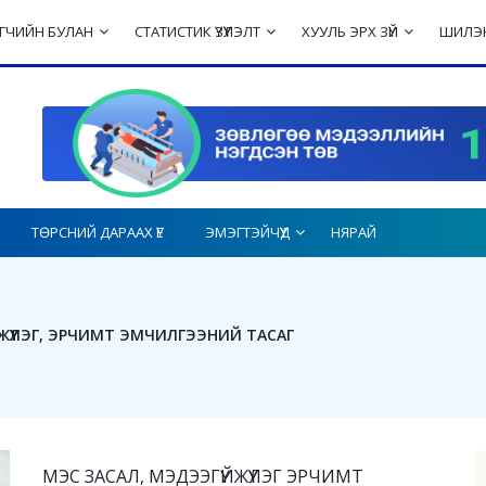
ЛЭГЧИЙН БУЛАН
СТАТИСТИК ҮЗҮҮЛЭЛТ
ХУУЛЬ ЭРХ ЗҮЙ
ШИЛЭН
ТӨРСНИЙ ДАРААХ ҮЕ
ЭМЭГТЭЙЧҮҮД
НЯРАЙ
ЖҮҮЛЭГ, ЭРЧИМТ ЭМЧИЛГЭЭНИЙ ТАСАГ
МЭС ЗАСАЛ, МЭДЭЭГҮЙЖҮҮЛЭГ ЭРЧИМТ