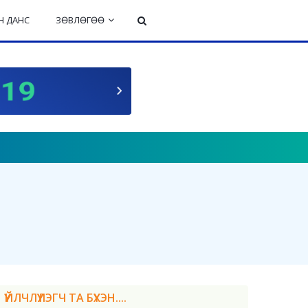
 ДАНС
ЗӨВЛӨГӨӨ
ҮЙЛЧЛҮҮЛЭГЧ ТА БҮХЭН....