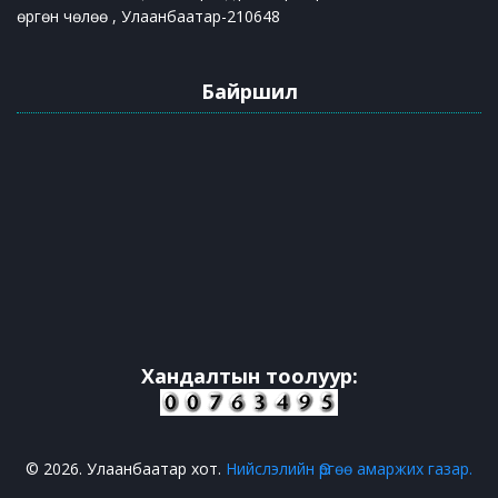
өргөн чөлөө , Улаанбаатар-210648
Байршил
Хандалтын тоолуур:
© 2026. Улаанбаатар хот.
Нийслэлийн Өргөө амаржих газар.