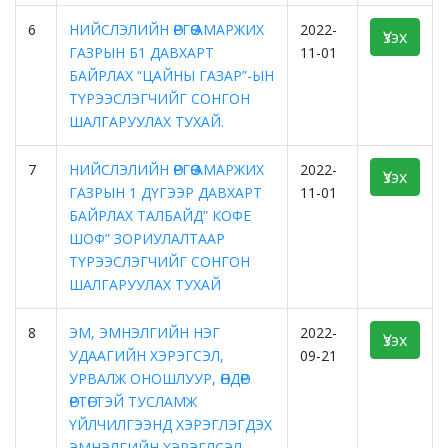
6
НИЙСЛЭЛИЙН ӨРГӨӨ АМАРЖИХ
2022-
Үзэх
ГАЗРЫН Б1 ДАВХАРТ
11-01
БАЙРЛАХ “ЦАЙНЫ ГАЗАР”-ЫН
ТҮРЭЭСЛЭГЧИЙГ СОНГОН
ШАЛГАРУУЛАХ ТУХАЙ.
7
НИЙСЛЭЛИЙН ӨРГӨӨ АМАРЖИХ
2022-
Үзэх
ГАЗРЫН 1 ДҮГЭЭР ДАВХАРТ
11-01
БАЙРЛАХ ТАЛБАЙД” КОФЕ
ШОФ” ЗОРИУЛАЛТААР
ТҮРЭЭСЛЭГЧИЙГ СОНГОН
ШАЛГАРУУЛАХ ТУХАЙ
8
ЭМ, ЭМНЭЛГИЙН НЭГ
2022-
Үзэх
УДААГИЙН ХЭРЭГСЭЛ,
09-21
УРВАЛЖ ОНОШЛУУР, ӨНДӨР
ӨРТӨГТЭЙ ТУСЛАМЖ
ҮЙЛЧИЛГЭЭНД ХЭРЭГЛЭГДЭХ
ЭМНЭЛГИЙН ХЭРЭГЛСЭЛ