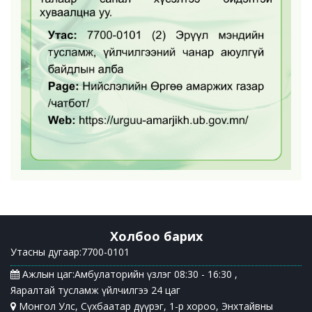
Холбоо барих
Утасны дугаар:7700-0101
Ажлын цаг:Амбулаторийн үзлэг 08:30 - 16:30 ,
Яаралтай тусламж үйлчилгээ 24 цаг
Монгол Улс, Сүхбаатар дүүрэг, 1-р хороо, Энхтайвны