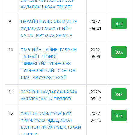
ХУДАЛДАН АВАХ ТЕНДЕР
9
НЯРАЙН ПУЛЬСОКСИМЕТР
2022-
Үзэх
ХУДАЛДАН АВАХ ҮНИЙН
08-01
САНАЛ ИРҮҮЛЭХ УРИЛГА
10
ТМЭ-ИЙН ЦАЙНЫ ГАЗРЫН
2022-
Үзэх
ТАЛБАЙГ /ТОНОГ
06-30
ТӨХӨӨРӨМЖГҮЙ/ ТҮРЭЭСЛЭХ
ТҮРЭЭСЛЭГЧИЙГ СОНГОН
ШАЛГАРУУЛАХ ТУХАЙ
11
2022 ОНЫ ХУДАЛДАН АВАХ
2022-
Үзэх
АЖИЛЛАГААНЫ ТӨЛӨВЛӨГӨӨ
05-13
12
ХЭВТЭН ЭМЧЛҮҮЛЖ БУЙ
2022-
Үзэх
ҮЙЛЧЛҮҮЛЭГЧДЭД ХООЛ
04-13
БЭЛТГЭН НИЙЛҮҮЛЭХ ТУХАЙ
ТЕНДЕР