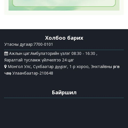
Холбоо барих
Утасны дугаар:7700-0101
Ажлын цаг:Амбулаторийн үзлэг 08:30 - 16:30 ,
Яаралтай тусламж үйлчилгээ 24 цаг
Монгол Улс, Сүхбаатар дүүрэг, 1-р хороо, Энхтайвны өргөн
чөлөө , Улаанбаатар-210648
Байршил