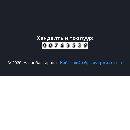
Хандалтын тоолуур:
© 2026. Улаанбаатар хот.
Нийслэлийн Өргөө амаржих газар.