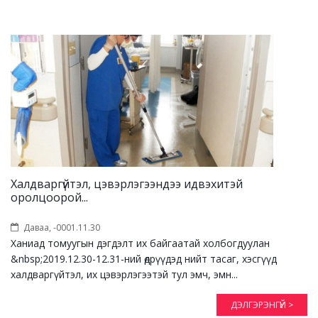
Халдваргүйтэл, цэвэрлэгээндээ идвэхитэй
оролцоорой...
Даваа, -0001.11.30
Ханиад томуугын дэгдэлт их байгаатай холбогдуулан
&nbsp;2019.12.30-12.31-ний өдрүүдэд нийт тасаг, хэсгүүд
халдваргүйтэл, их цэвэрлэгээтэй тул эмч, эмн...
ДЭЛГЭРЭНГҮЙ >