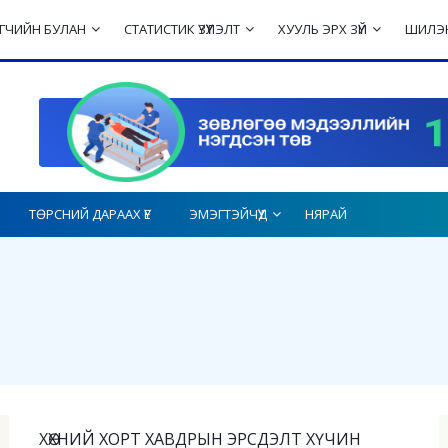
ЛЭГЧИЙН БУЛАН
СТАТИСТИК ҮЗҮҮЛЭЛТ
ХУУЛЬ ЭРХ ЗҮЙ
ШИЛЭН
ТӨРСНИЙ ДАРААХ ҮЕ
ЭМЭГТЭЙЧҮҮД
НЯРАЙ
ХӨХНИЙ ХОРТ ХАВДРЫН ЭРСДЭЛТ ХҮЧИН