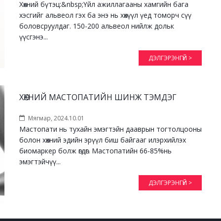
Хөхний бүтэц:&nbsp;Үйл ажиллагааны хамгийн бага
хэсгийг альвеол гэх ба энэ нь хөхүүл үед томорч сүү
боловсруулдаг. 150-200 альвеол нийлж дольк
үүсгэнэ...
ДЭЛГЭРЭНГҮЙ >
ХӨХНИЙ МАСТОПАТИЙН ШИНЖ ТЭМДЭГ
Мягмар, 2024.10.01
Мастопати нь тухайн эмэгтэйн дааврын тогтолцооны
болон хөхний эдийн эрүүл биш байгааг илэрхийлэх
биомаркер болж өгдөг. Мастопатийн 66-85%нь
эмэгтэйчүү...
ДЭЛГЭРЭНГҮЙ >