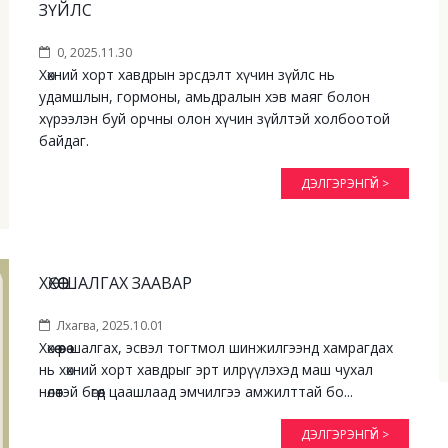
ЗҮЙЛС
0, 2025.11.30
Хөхний хорт хавдрын эрсдэлт хүчин зүйлс нь
удамшлын, гормоны, амьдралын хэв маяг болон
хүрээлэн буй орчны олон хүчин зүйлтэй холбоотой
байдаг.
ДЭЛГЭРЭНГҮЙ >
ХӨХӨӨ ШАЛГАХ ЗААВАР
Лхагва, 2025.10.01
Хөхөө өөрөө шалгах, эсвэл тогтмол шинжилгээнд хамрагдах
нь хөхний хорт хавдрыг эрт илрүүлэхэд маш чухал
нөлөөтэй бөгөөд цаашлаад эмчилгээ амжилттай бо...
ДЭЛГЭРЭНГҮЙ >