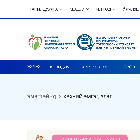
ТАНИЛЦУУЛГА
МЭДЭЭ
ИЛ ТОД
ҮЙЛЧЛҮҮ
Toggle navigation
ЭХЛЭХ
КОВИД-19
ЖИРЭМСЛЭЛТ
ТӨРӨЛТ
ЭМЭГТЭЙЧҮҮД
ХӨХНИЙ ЭМГЭГ, ҮЗЛЭГ