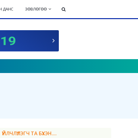
 ДАНС
ЗӨВЛӨГӨӨ
ҮЙЛЧЛҮҮЛЭГЧ ТА БҮХЭН....