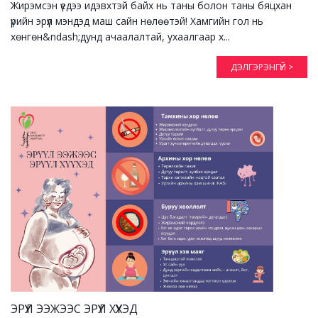
Жирэмсэн үедээ идэвхтэй байх нь таны болон таны бяцхан
үрийн эрүүл мэндэд маш сайн нөлөөтэй! Хамгийн гол нь
хөнгөн&ndash;дунд ачаалалтай, ухаалгаар х...
ДЭЛГЭРЭНГҮЙ >
ЭРҮҮЛ ЭЭЖЭЭС ЭРҮҮЛ ХҮҮХЭД