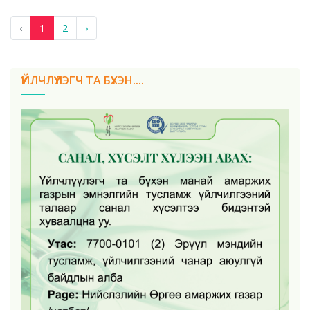
‹
1
2
›
ҮЙЛЧЛҮҮЛЭГЧ ТА БҮХЭН....