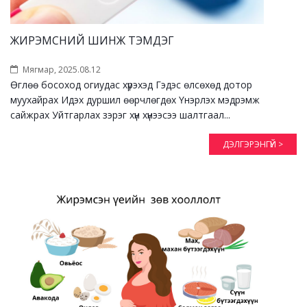
ЖИРЭМСНИЙ ШИНЖ ТЭМДЭГ
Мягмар, 2025.08.12
Өглөө босоход огиудас хүрэхэд Гэдэс өлсөхөд дотор
муухайрах Идэх дуршил өөрчлөгдөх Үнэрлэх мэдрэмж
сайжрах Уйтгарлах зэрэг хүн хүнээсээ шалтгаал...
ДЭЛГЭРЭНГҮЙ >