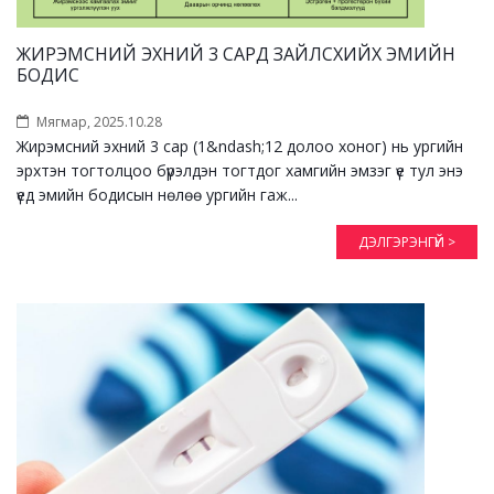
ЖИРЭМСНИЙ ЭХНИЙ 3 САРД ЗАЙЛСХИЙХ ЭМИЙН
БОДИС
Мягмар, 2025.10.28
Жирэмсний эхний 3 сар (1&ndash;12 долоо хоног) нь ургийн
эрхтэн тогтолцоо бүрэлдэн тогтдог хамгийн эмзэг үе тул энэ
үед эмийн бодисын нөлөө ургийн гаж...
ДЭЛГЭРЭНГҮЙ >