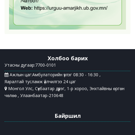
Холбоо барих
Утасны дугаар:7700-0101
Ажлын цаг:Амбулаторийн үзлэг 08:30 - 16:30 ,
Яаралтай тусламж үйлчилгээ 24 цаг
Монгол Улс, Сүхбаатар дүүрэг, 1-р хороо, Энхтайвны өргөн
чөлөө , Улаанбаатар-210648
Байршил