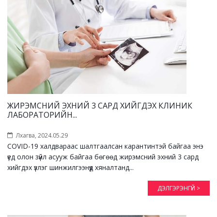
ЖИРЭМСНИЙ ЭХНИЙ 3 САРД ХИЙГДЭХ КЛИНИК
ЛАБОРАТОРИЙН...
Лхагва, 2024.05.29
COVID-19 халдвараас шалтгаалсан карантинтэй байгаа энэ
үед олон зүйл асууж байгаа бөгөөд жирэмсний эхний 3 сард
хийгдэх үзлэг шинжилгээнүүд хяналтанд...
ДЭЛГЭРЭНГҮЙ >