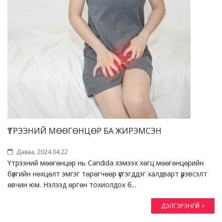
ҮТРЭЭНИЙ МӨӨГӨНЦӨР БА ЖИРЭМСЭН
Даваа, 2024.04.22
Үтрээний мөөгөнцөр нь Candida хэмээх хөгц мөөгөнцөрийн
бүлгийн нөхцөлт эмгэг төрөгчөөр үүсгэгддэг халдварт үрэвсэлт
өвчин юм. Нэлээд өргөн тохиолдох б...
ДЭЛГЭРЭНГҮЙ >