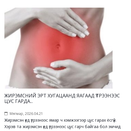
ЖИРЭМСНИЙ ЭРТ ХУГАЦААНД ЯАГААД ҮТРЭЭНЭЭС
ЦУС ГАРДА...
Мягмар, 2026.04.21
Жирэмсэн үед үтрээнээс ямар ч хэмжээгээр цус гарах ёсгүй.
Хэрэв та жирэмсэн үед үтрээнээс цус гарч байгаа бол эмчид