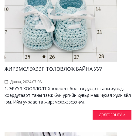
ЖИРЭМСЛЭХЭЭР ТӨЛӨВЛӨЖ БАЙНА УУ?
Даваа, 2024.07.08
1. ЭРҮҮЛ ХООЛЛОЛТ Хооллолт бол нэгдүгээрт таны хувьд,
хоёрдугаарт таны тээж буй ургийн хувьд маш чухал хүчин зүйл
юм. Ийм учраас та жирэмслэхээсээ өм...
ДЭЛГЭРЭНГҮЙ >