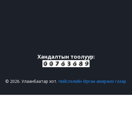
Хандалтын тоолуур:
© 2026. Улаанбаатар хот.
Нийслэлийн Өргөө амаржих газар.