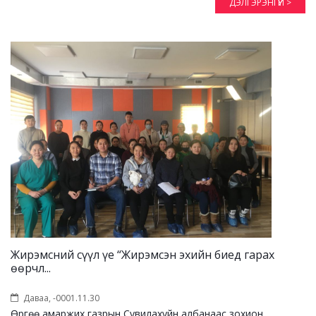
ДЭЛГЭРЭНГҮЙ >
Жирэмсний сүүл үе “Жирэмсэн эхийн биед гарах
өөрчл...
Даваа, -0001.11.30
Өргөө амаржих газрын Сувилахуйн албанаас зохион