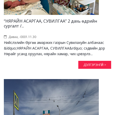
“НЯРАЙН АСАРГАА, СУВИЛГАА” 2 дахь өдрийн
сургалт /...
Даваа, -0001.11.30
Нийслэлийн Өргөө амаржих газрын Сувилахуйн албанаас
&ldquo;НЯРАЙН АСАРГАА, СУВИЛГАА&rdquo; сэдвийн дор
Нярайг усанд оруулах, нярайн хамар, чих цэвэрлэ...
ДЭЛГЭРЭНГҮЙ >