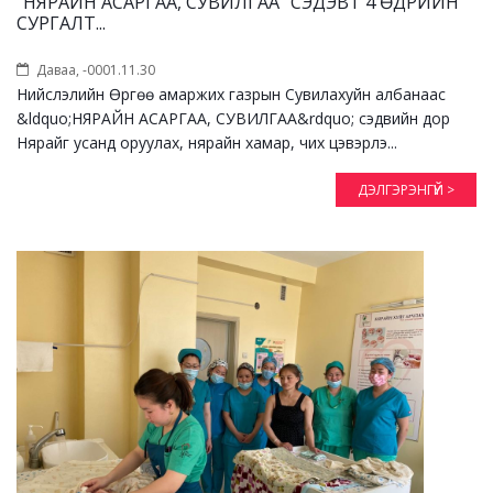
“НЯРАЙН АСАРГАА, СУВИЛГАА” СЭДЭВТ 4 ӨДРИЙН
СУРГАЛТ...
Даваа, -0001.11.30
Нийслэлийн Өргөө амаржих газрын Сувилахуйн албанаас
&ldquo;НЯРАЙН АСАРГАА, СУВИЛГАА&rdquo; сэдвийн дор
Нярайг усанд оруулах, нярайн хамар, чих цэвэрлэ...
ДЭЛГЭРЭНГҮЙ >