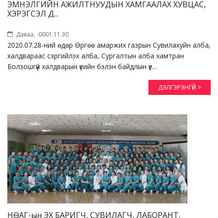
ЭМНЭЛГИЙН АЖИЛТНУУДЫН ХАМГААЛАХ ХУВЦАС,
ХЭРЭГСЭЛ Д...
Даваа, -0001.11.30
2020.07.28-ний өдөр Өргөө амаржих газрын Сувилахуйн алба,
халдвараас сэргийлэх алба, Сургалтын алба хамтран
Болзошгүй халдварын үеийн бэлэн байдлын үе...
ДЭЛГЭРЭНГҮЙ >
НӨАГ-ын ЭХ БАРИГЧ, СУВИЛАГЧ, ЛАБОРАНТ,