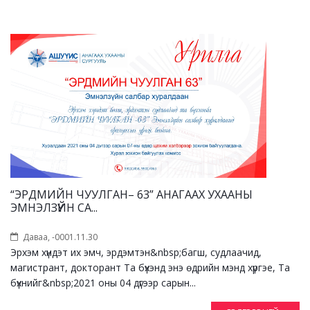
“ЭРДМИЙН ЧУУЛГАН– 63” АНАГААХ УХААНЫ
ЭМНЭЛЗҮЙН СА...
Даваа, -0001.11.30
Эрхэм хүндэт их эмч, эрдэмтэн&nbsp;багш, судлаачид,
магистрант, докторант Та бүхэнд энэ өдрийн мэнд хүргэе, Та
бүхнийг&nbsp;2021 оны 04 дүгээр сарын...