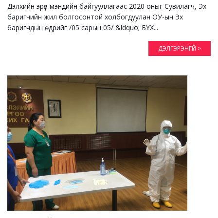
Дэлхийн эрүүл мэндийн байгууллагаас 2020 оныг Сувилагч, Эх
баригчийн жил болгосонтой холбогдуулан ОУ-ын Эх
баригчдын өдрийг /05 сарын 05/ &ldquo; БҮХ...
ДЭЛГЭРЭНГҮЙ >