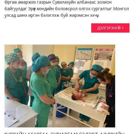
Өргөө амаржих газрын Сувилахуйн албанаас зохион
байгуулдаг Эрүүл мэндийн боловсрол олгох сургалтыг Монгол
улсад шинэ иргэн бэлэглэж буй жирэмсэн эхчүү...
ДЭЛГЭРЭНГҮЙ >