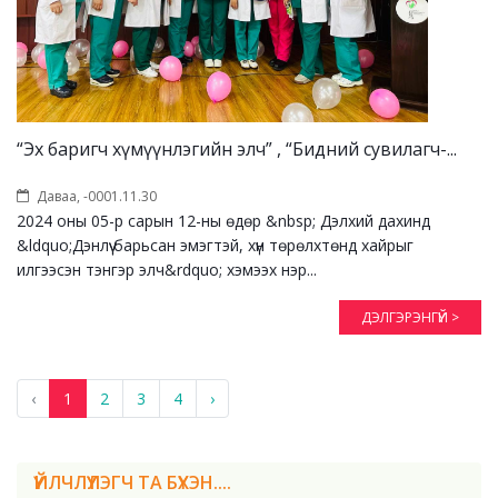
“Эх баригч хүмүүнлэгийн элч” , “Бидний сувилагч-...
Даваа, -0001.11.30
2024 оны 05-р сарын 12-ны өдөр &nbsp; Дэлхий дахинд
&ldquo;Дэнлүү барьсан эмэгтэй, хүн төрөлхтөнд хайрыг
илгээсэн тэнгэр элч&rdquo; хэмээх нэр...
ДЭЛГЭРЭНГҮЙ >
‹
1
2
3
4
›
ҮЙЛЧЛҮҮЛЭГЧ ТА БҮХЭН....