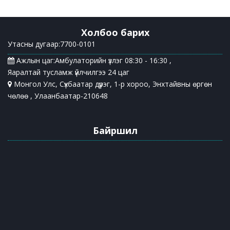
Холбоо барих
Утасны дугаар:7700-0101
Ажлын цаг:Амбулаторийн үзлэг 08:30 - 16:30 ,
Яаралтай тусламж үйлчилгээ 24 цаг
Монгол Улс, Сүхбаатар дүүрэг, 1-р хороо, Энхтайвны өргөн
чөлөө , Улаанбаатар-210648
Байршил