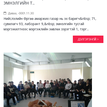
ЭМНЭЛГИЙН Т...
Даваа, -0001.11.30
Нийслэлийн Өргөө амаржих газар нь эх баригч&nbsp; 71,
сувилагч 93, лаборант 9,&nbsp; эмнэлгийн тусгай
мэргэжилтнээс мэргэжлийн зөвлөх зэрэгтэй 1, тэрг...
ДЭЛГЭРЭНГҮЙ >