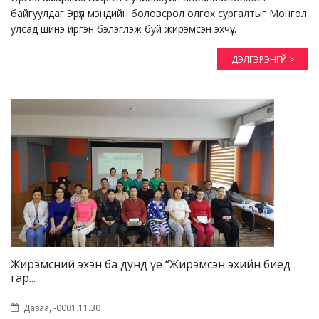
байгуулдаг Эрүүл мэндийн боловсрол олгох сургалтыг Монгол
улсад шинэ иргэн бэлэглэж буй жирэмсэн эхчүү...
ДЭЛГЭРЭНГҮЙ >
Жирэмсний эхэн ба дунд үе “Жирэмсэн эхийн биед
гар...
Даваа, -0001.11.30