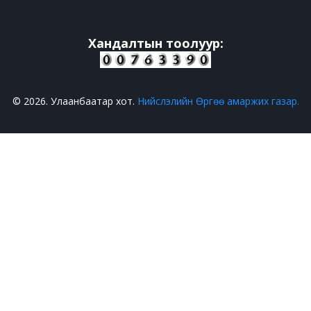
Хандалтын тоолуур:
© 2026. Улаанбаатар хот.
Нийслэлийн Өргөө амаржих газар.