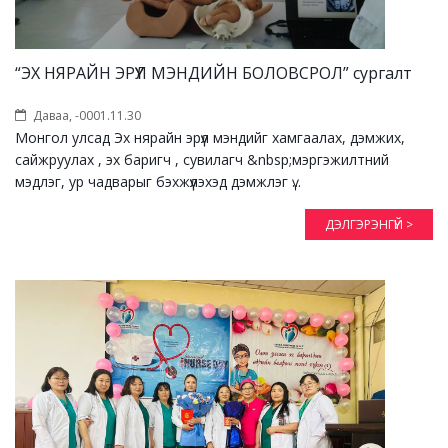
“ЭХ НЯРАЙН ЭРҮҮЛ МЭНДИЙН БОЛОВСРОЛ” сургалт
Даваа, -0001.11.30
Монгол улсад Эх нярайн эрүүл мэндийг хамгаалах, дэмжих,
сайжруулах , эх баригч , сувилагч &nbsp;мэргэжилтний
мэдлэг, ур чадварыг бэхжүүлэхэд дэмжлэг ү...
ДЭЛГЭРЭНГҮЙ >