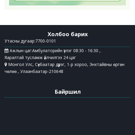
Холбоо барих
Утасны дугаар:7700-0101
Ажлын цаг:Амбулаторийн үзлэг 08:30 - 16:30 ,
Яаралтай тусламж үйлчилгээ 24 цаг
Монгол Улс, Сүхбаатар дүүрэг, 1-р хороо, Энхтайвны өргөн
чөлөө , Улаанбаатар-210648
Байршил