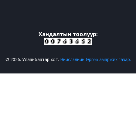
Хандалтын тоолуур:
© 2026. Улаанбаатар хот.
Нийслэлийн Өргөө амаржих газар.