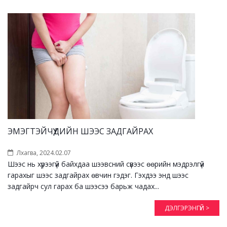
ЭМЭГТЭЙЧҮҮДИЙН ШЭЭС ЗАДГАЙРАХ
Лхагва, 2024.02.07
Шээс нь хүрээгүй байхдаа шээвсний сүвээс өөрийн мэдрэлгүй
гарахыг шээс задгайрах өвчин гэдэг. Гэхдээ энд шээс
задгайрч сул гарах ба шээсээ барьж чадах...
ДЭЛГЭРЭНГҮЙ >