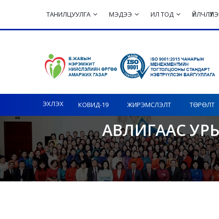
ТАНИЛЦУУЛГА
МЭДЭЭ
ИЛ ТОД
ҮЙЛЧЛҮҮ
Toggle navigation
ЭХЛЭХ
КОВИД-19
ЖИРЭМСЛЭЛТ
ТӨРӨЛТ
АВЛИГААС УР