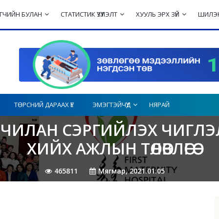
ЛЭГЧИЙН БУЛАН
СТАТИСТИК ҮЗҮҮЛЭЛТ
ХУУЛЬ ЭРХ ЗҮЙ
ШИЛЭН
ТӨРСНИЙ ДАРААХ ҮЕ
ЭМЭГТЭЙЧҮҮД
НЯРАЙ
ЬЧИЛАН СЭРГИЙЛЭХ ЧИГЛЭЛ
ХИЙХ АЖЛЫН ТӨЛӨВЛӨГӨӨ
465811
Мягмар, 2021.01.05