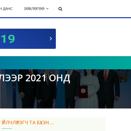
 ДАНС
ЗӨВЛӨГӨӨ
ЭЭР 2021 ОНД
ҮЙЛЧЛҮҮЛЭГЧ ТА БҮХЭН....