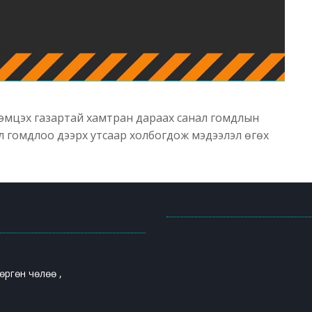
Тэмцэх газартай хамтран дараах санал гомдлын
ал гомдлоо дээрх утсаар холбогдож мэдээлэл өгөх
өргөн чөлөө ,