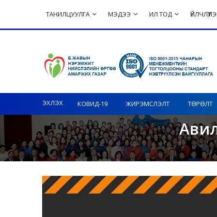
ТАНИЛЦУУЛГА
МЭДЭЭ
ИЛ ТОД
ҮЙЛЧЛҮҮ
Toggle navigation
ЭХЛЭХ
КОВИД-19
ЖИРЭМСЛЭЛТ
ТӨРӨЛТ
Авил