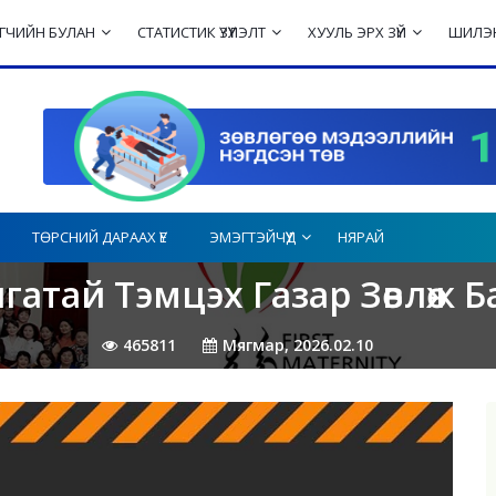
ЛЭГЧИЙН БУЛАН
СТАТИСТИК ҮЗҮҮЛЭЛТ
ХУУЛЬ ЭРХ ЗҮЙ
ШИЛЭН
ТӨРСНИЙ ДАРААХ ҮЕ
ЭМЭГТЭЙЧҮҮД
НЯРАЙ
гатай Тэмцэх Газар Зөвлөж Б
465811
Мягмар, 2026.02.10