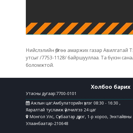
Нийслэлийн Өргөө амаржих газар Авилгатай 
утсыг /7753-1128/ байршууллаа. Та бүхэн сан
боломжтой.
Холбоо барих
Утасны дугаар:7700-0101
Ажлын цаг:Амбулаторийн үзлэг 08:30 - 16:30 ,
Яаралтай тусламж үйлчилгээ 24 цаг
Монгол Улс, Сүхбаатар дүүрэг, 1-р хороо, Энхтайвны 
Улаанбаатар-210648