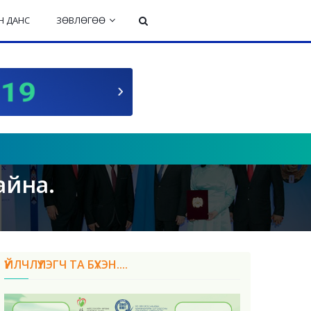
 ДАНС
ЗӨВЛӨГӨӨ
айна.
ҮЙЛЧЛҮҮЛЭГЧ ТА БҮХЭН....