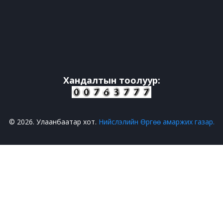
Хандалтын тоолуур:
© 2026. Улаанбаатар хот.
Нийслэлийн Өргөө амаржих газар.