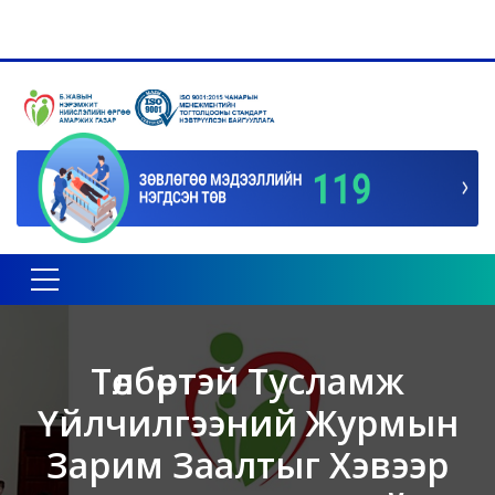
Toggle navigation
Төлбөртэй Тусламж
Үйлчилгээний Журмын
Зарим Заалтыг Хэвээр