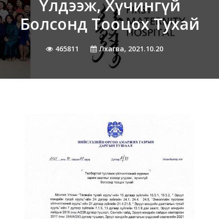
Үлдээж, Хүчингүй
Болсонд Тооцох Тухай
465811
Лхагва, 2021.10.20