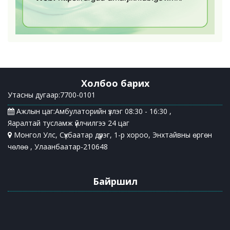
Холбоо барих
Утасны дугаар:7700-0101
Ажлын цаг:Амбулаторийн үзлэг 08:30 - 16:30 ,
Яаралтай тусламж үйлчилгээ 24 цаг
Монгол Улс, Сүхбаатар дүүрэг, 1-р хороо, Энхтайвны өргөн
чөлөө , Улаанбаатар-210648
Байршил