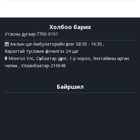
Холбоо барих
Утасны дугаар:7700-0101
Ажлын цаг:Амбулаторийн үзлэг 08:30 - 16:30 ,
Яаралтай тусламж үйлчилгээ 24 цаг
Монгол Улс, Сүхбаатар дүүрэг, 1-р хороо, Энхтайвны өргөн
чөлөө , Улаанбаатар-210648
Байршил