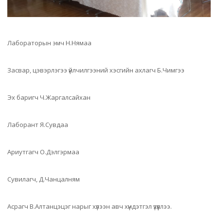
Лабораторын эмч Н.Нямаа
Засвар, цэвэрлэгээ үйлчилгээний хэсгийн ахлагч Б.Чимгээ
Эх баригч Ч.Жаргалсайхан
Лаборант Я.Сувдаа
Ариутгагч О.Дэлгэрмаа
Сувилагч, Д.Чанцалням
Асрагч В.Алтанцэцэг нарыг хүлээн авч хүндэтгэл үзүүллээ.