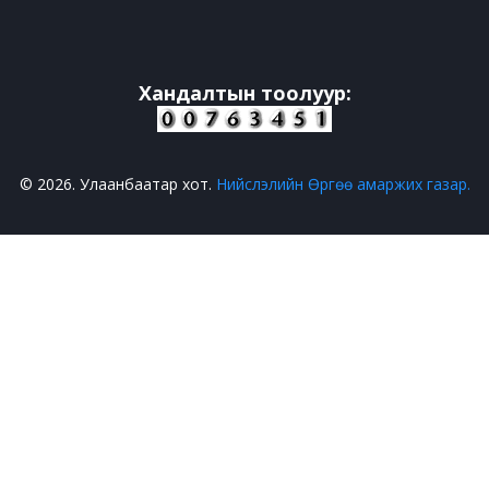
Хандалтын тоолуур:
© 2026. Улаанбаатар хот.
Нийслэлийн Өргөө амаржих газар.