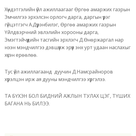
Хүндэтгэлийн үйл ажиллаагааг Өргөө амаржих газрын
Эмчилгээ эрхэлсэн орлогч дарга, даргын үүрэг
гүйцэтгэгч А.Дүүрэнбилэг, Өргөө амаржих газрын
Үйлдвэрчний эвлэлийн хорооны дарга,
Эмэгтэйчүүдийн тасгийн эрхлэгч Д.Өнөржаргал нар
нээн мэндчилгээ дэвшүүлж эрүүл энх урт удаан наслахыг
хүсэн ерөөлөө.
Тус үйл ажиллагаанд дуучин Д.Намсрайноров
хүрэлцэн ирж ая дууны мэндчилгээ хүргэлээ.
ТА БҮХЭН БОЛ БИДНИЙ АЖЛЫН ТУЛАХ ЦЭГ, ТҮШИХ
БАГАНА НЬ БИЛЭЭ.