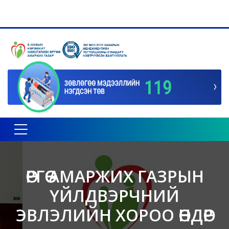
Toggle navigation
ӨРГӨӨ АМАРЖИХ ГАЗРЫН
ҮЙЛДВЭРЧНИЙ
ЭВЛЭЛИЙН ХОРОО ӨНДӨР