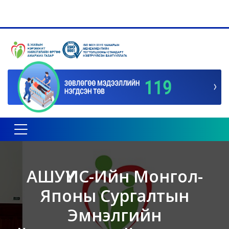
Toggle navigation
АШУҮИС-Ийн Монгол-
Японы Сургалтын
Эмнэлгийн