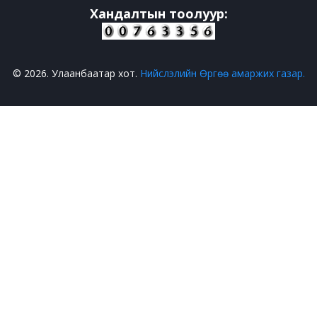
Хандалтын тоолуур:
© 2026. Улаанбаатар хот.
Нийслэлийн Өргөө амаржих газар.