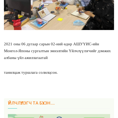
2021 оны 06 дугаар сарын 02-ний өдөр АШУҮИС-ийн
Монгол-Японы сургалтын эмнэлгийн Үйлчлүүлэгчийг дэмжих
албаны үйл ажиллагаатай
танилцаж туршлага солилцсон.
ҮЙЛЧЛҮҮЛЭГЧ ТА БҮХЭН....