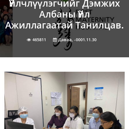
Үйлчлүүлэгчийг Дэмжих
Албаны Үйл
Ажиллагаатай Танилцав.
465811
Даваа, -0001.11.30