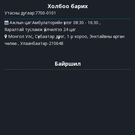
Холбоо барих
Утасны дугаар:7700-0101
Ажлын цаг:Амбулаторийн үзлэг 08:30 - 16:30 ,
Яаралтай тусламж үйлчилгээ 24 цаг
Монгол Улс, Сүхбаатар дүүрэг, 1-р хороо, Энхтайвны өргөн
чөлөө , Улаанбаатар-210648
Байршил