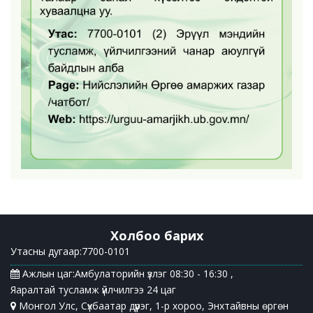
Холбоо барих
Утасны дугаар:7700-0101
Ажлын цаг:Амбулаторийн үзлэг 08:30 - 16:30 ,
Яаралтай тусламж үйлчилгээ 24 цаг
Монгол Улс, Сүхбаатар дүүрэг, 1-р хороо, Энхтайвны өргөн