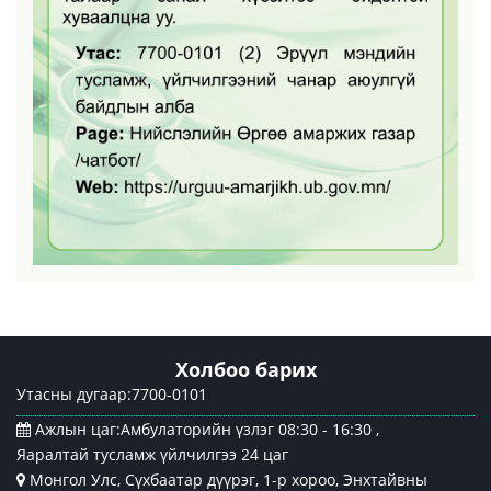
Холбоо барих
Утасны дугаар:7700-0101
Ажлын цаг:Амбулаторийн үзлэг 08:30 - 16:30 ,
Яаралтай тусламж үйлчилгээ 24 цаг
Монгол Улс, Сүхбаатар дүүрэг, 1-р хороо, Энхтайвны