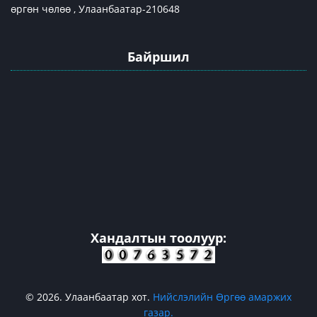
өргөн чөлөө , Улаанбаатар-210648
Байршил
Хандалтын тоолуур:
© 2026. Улаанбаатар хот.
Нийслэлийн Өргөө амаржих
газар.