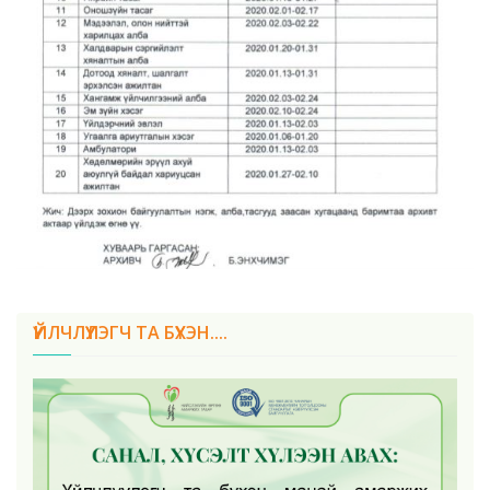
ҮЙЛЧЛҮҮЛЭГЧ ТА БҮХЭН....