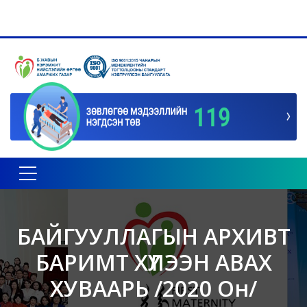
Toggle navigation
БАЙГУУЛЛАГЫН АРХИВТ
БАРИМТ ХҮЛЭЭН АВАХ
ХУВААРЬ /2020 Он/