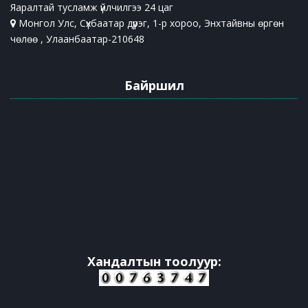
Яаралтай тусламж үйлчилгээ 24 цаг
Монгол Улс, Сүхбаатар дүүрэг, 1-р хороо, Энхтайвны өргөн
чөлөө , Улаанбаатар-210648
Байршил
Хандалтын тоолуур: