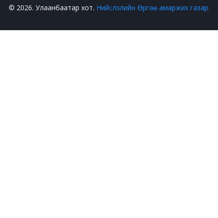
© 2026. Улаанбаатар хот.
Нийслэлийн Өргөө амаржих газар.