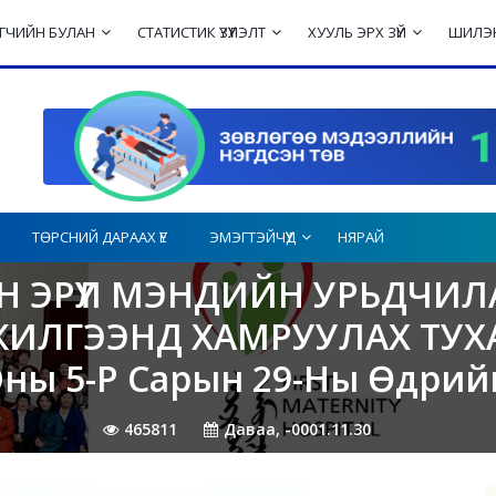
ЛЭГЧИЙН БУЛАН
СТАТИСТИК ҮЗҮҮЛЭЛТ
ХУУЛЬ ЭРХ ЗҮЙ
ШИЛЭН
ТӨРСНИЙ ДАРААХ ҮЕ
ЭМЭГТЭЙЧҮҮД
НЯРАЙ
 ЭРҮҮЛ МЭНДИЙН УРЬДЧИЛ
ЖИЛГЭЭНД ХАМРУУЛАХ ТУХ
ны 5-Р Сарын 29-Ны Өдрий
465811
Даваа, -0001.11.30