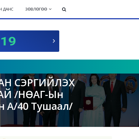
 ДАНС
ЗӨВЛӨГӨӨ
АН СЭРГИЙЛЭХ
АЙ /НӨАГ-Ын
н А/40 Тушаал/