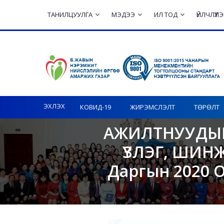
ТАНИЛЦУУЛГА
МЭДЭЭ
ИЛ ТОД
ҮЙЛЧЛҮҮ
Toggle navigation
ЭХЛЭХ
КОВИД-19
ЖИРЭМСЛЭЛТ
ТӨРӨЛТ
АЖИЛТНУУДЫН
ҮЗЛЭГ, ШИН
Даргын 2020 О