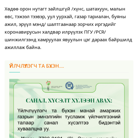
Хөдөө орон нутагт зайлшгүй /хүнс, шатахуун, малын 
өвс, тэжээл тээвэр, уул уурхай, газар тариалан, буяны 
ажил, эрүүл мэнд/ шалтгаанаар зорчих иргэдийг 
коронавирусын халдвар илрүүлэх ПГУ /PCR/ 
шинжилгээнд хамруулах явуулын цэг дараах байршилд 
ажиллаж байна.
ҮЙЛЧЛҮҮЛЭГЧ ТА БҮХЭН....