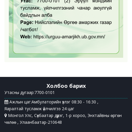
Холбоо барих
Утасны дугаар:7700-0101
Ажлын цаг:Амбулаторийн үзлэг 08:30 - 16:30 ,
Яаралтай тусламж үйлчилгээ 24 цаг
Монгол Улс, Сүхбаатар дүүрэг, 1-р хороо, Энхтайвны өргөн
чөлөө , Улаанбаатар-210648