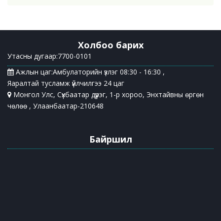
Холбоо барих
Утасны дугаар:7700-0101
Ажлын цаг:Амбулаторийн үзлэг 08:30 - 16:30 ,
Яаралтай тусламж үйлчилгээ 24 цаг
Монгол Улс, Сүхбаатар дүүрэг, 1-р хороо, Энхтайвны өргөн
чөлөө , Улаанбаатар-210648
Байршил