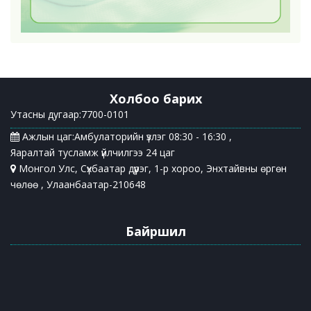
Холбоо барих
Утасны дугаар:7700-0101
Ажлын цаг:Амбулаторийн үзлэг 08:30 - 16:30 ,
Яаралтай тусламж үйлчилгээ 24 цаг
Монгол Улс, Сүхбаатар дүүрэг, 1-р хороо, Энхтайвны өргөн
чөлөө , Улаанбаатар-210648
Байршил