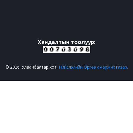
Хандалтын тоолуур:
© 2026. Улаанбаатар хот.
Нийслэлийн Өргөө амаржих газар.