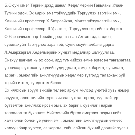
Б.Оюунчимэг Төрийн дээд шанал Хөдөлмөрийн Гавьяаны Улаан
Тугийн одон,
Эх барих эмэгтэйчүүдийн Тэргүүлэх зэргийн эмч,
Клиникийн профессор Х.Баярсайхан, Мэдээгүйжүүлэгийн эмч,
Клиникийн профессор Ш.Урантэс, Тэргүүлэх зэргийн эх баригч
О.Наранчимэг нар Төрийн дээд шагнал Алтан гадас одон,
сувилахуйн Тэргүүлэх зэрэгтэй,
Сувилахуйн албаны дарга
Л.Амаржаргал Хөдөлмөрийн хүндэт медалиар шагнууллаа.
Энэхүү шагнал нь эх орон, ард түмнийхээ өмнө өргөсөн тангарагтаа
үнэнчээр зүтгэсэн үе үеийн удирдлага, эмч,эх баригч, сувилагч,
асрагч, эмнэлгийн ажилтнуудын хөдөлмөр зүтгэлд талархаж буй
төрийн итгэл, хүндэтгэл билээ.
Эх нялхсын эрүүл энхийн төлөөх ариун
үйлсэд үнэтэй хувь нэмэр
оруулж, олон жилийн турш хичээл зүтгэл гарган, тууштай, үр
бүтээлтэй ажиллаж ирсэн эмч, эх баригч, сувилагч нарын
төлөөлөл
та
бүхэндээ Нийслэлийн Өргөө амаржих газрын нийт
хамт олон болон үе үеийн эмч, эмнэлгийн ажилтнуудын өмнөөс
халуун баяр хүргэж, аз жаргал, сайн сайхан бүхний дээдийг хүсэн