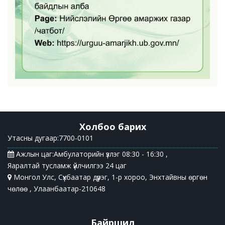
Холбоо барих
Утасны дугаар:7700-0101
Ажлын цаг:Амбулаторийн үзлэг 08:30 - 16:30 ,
Яаралтай тусламж үйлчилгээ 24 цаг
Монгол Улс, Сүхбаатар дүүрэг, 1-р хороо, Энхтайвны өргөн
чөлөө , Улаанбаатар-210648
Байршил