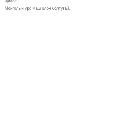
ерөөе!
Монголын үрс маш олон болтугай.