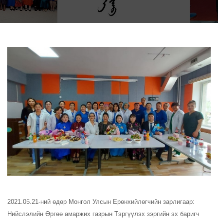
2021.05.21-ний өдөр Монгол Улсын Ерөнхийлөгчийн зарлигаар:
Нийслэлийн Өргөө амаржих газрын
Тэргүүлэх зэргийн эх баригч