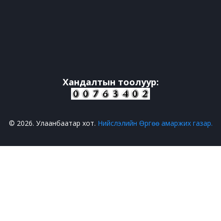
Хандалтын тоолуур:
© 2026. Улаанбаатар хот.
Нийслэлийн Өргөө амаржих газар.