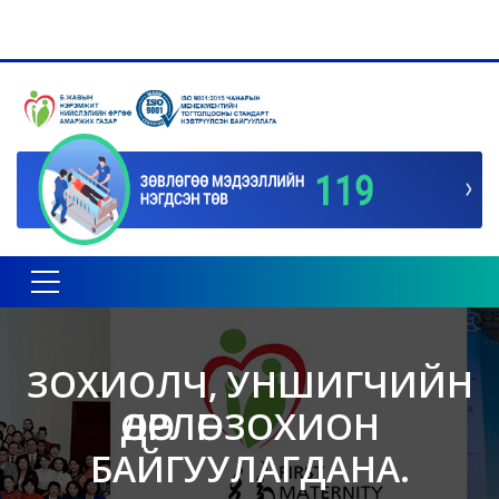
Toggle navigation
ЗОХИОЛЧ, УНШИГЧИЙН
ӨДӨРЛӨГ ЗОХИОН
БАЙГУУЛАГДАНА.