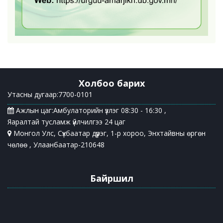
Холбоо барих
Утасны дугаар:7700-0101
Ажлын цаг:Амбулаторийн үзлэг 08:30 - 16:30 ,
Яаралтай тусламж үйлчилгээ 24 цаг
Монгол Улс, Сүхбаатар дүүрэг, 1-р хороо, Энхтайвны өргөн
чөлөө , Улаанбаатар-210648
Байршил