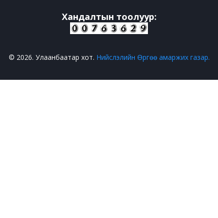
Хандалтын тоолуур:
© 2026. Улаанбаатар хот.
Нийслэлийн Өргөө амаржих газар.