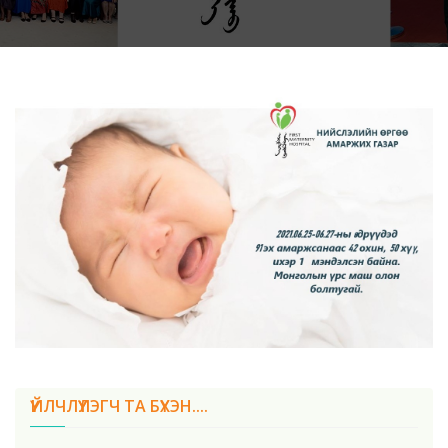
ҮЙЛЧЛҮҮЛЭГЧ ТА БҮХЭН....