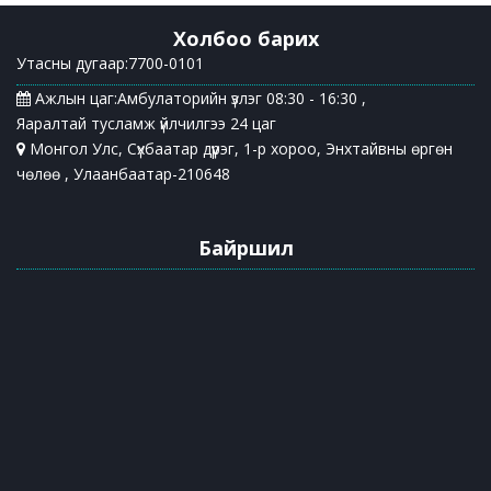
Холбоо барих
Утасны дугаар:7700-0101
Ажлын цаг:Амбулаторийн үзлэг 08:30 - 16:30 ,
Яаралтай тусламж үйлчилгээ 24 цаг
Монгол Улс, Сүхбаатар дүүрэг, 1-р хороо, Энхтайвны өргөн
чөлөө , Улаанбаатар-210648
Байршил