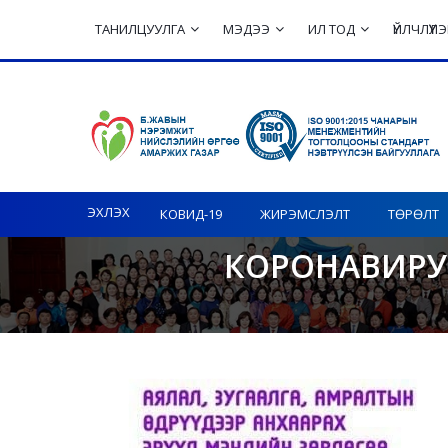
ТАНИЛЦУУЛГА
МЭДЭЭ
ИЛ ТОД
ҮЙЛЧЛҮҮ
Toggle navigation
ЭХЛЭХ
КОВИД-19
ЖИРЭМСЛЭЛТ
ТӨРӨЛТ
КОРОНАВИРУ