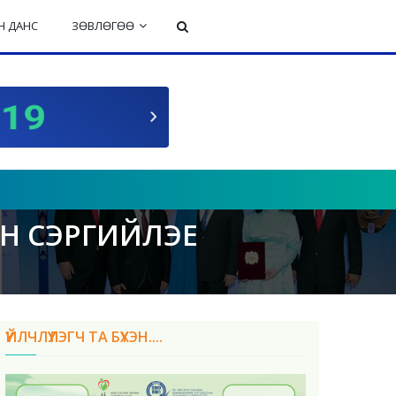
 ДАНС
ЗӨВЛӨГӨӨ
Н СЭРГИЙЛЭЕ
ҮЙЛЧЛҮҮЛЭГЧ ТА БҮХЭН....