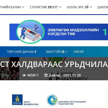
ЛЭГЧИЙН БУЛАН
СТАТИСТИК ҮЗҮҮЛЭЛТ
ХУУЛЬ ЭРХ ЗҮЙ
ШИЛЭН
ТӨРСНИЙ ДАРААХ ҮЕ
ЭМЭГТЭЙЧҮҮД
НЯРАЙ
СТ ХАЛДВАРААС УРЬДЧИЛА
465811
Даваа, -0001.11.30