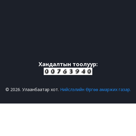
Хандалтын тоолуур:
© 2026. Улаанбаатар хот.
Нийслэлийн Өргөө амаржих газар.