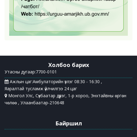
Холбоо барих
Утасны дугаар:7700-0101
Ажлын цаг:Амбулаторийн үзлэг 08:30 - 16:30 ,
Яаралтай тусламж үйлчилгээ 24 цаг
Монгол Улс, Сүхбаатар дүүрэг, 1-р хороо, Энхтайвны өргөн
чөлөө , Улаанбаатар-210648
Байршил