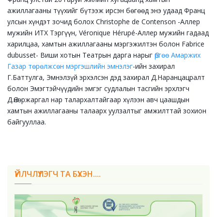
ажиллагааны түүхийг бүтээж ирсэн бөгөөд энэ удаад Франц
улсын хүндэт зочид болох Christophe de Contenson -Аллер
мужийн ИТХ Тэргүүн, Véronique Hérupé-Аллер мужийн гадаад
харилцаа, хамтын ажиллагааны мэргэжилтэн болон Fabrice
dubusset- Виши хотын Театрын дарга нарыг
Өргөө Амаржих
Газар төрөлжсөн мэргэшлийн эмнэлэг
-ийн захирал
Г.Баттулга, Эмнэлзүй эрхэлсэн дэд захирал Д.Наранцацралт
болон Эмэгтэйчүүдийн эмгэг судлалын тасгийн эрхлэгч
Д.Өнөржаргал нар талархалтайгаар хүлээн авч цаашдын
хамтын ажиллагааны талаарх уулзалтыг амжилттай зохион
байгууллаа.
ҮЙЛЧЛҮҮЛЭГЧ ТА БҮХЭН....