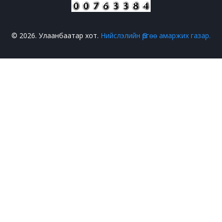
© 2026. Улаанбаатар хот.
Нийслэлийн Өргөө амаржих газар.