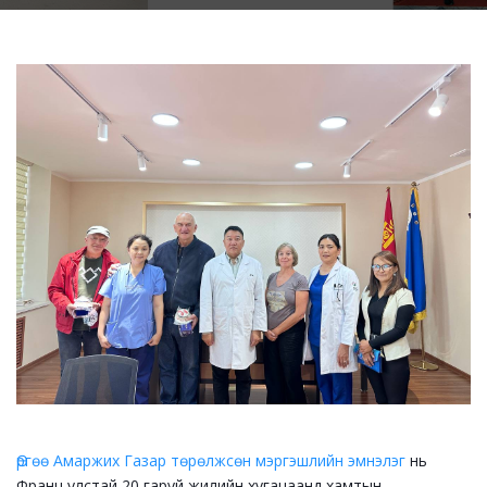
Өргөө Амаржих Газар төрөлжсөн мэргэшлийн эмнэлэг
нь
Франц улстай 20 гаруй жилийн хугацаанд хамтын