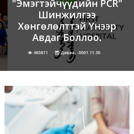
"Эмэгтэйчүүдийн PCR"
Шинжилгээ
Хөнгөлөлттэй Үнээр
Авдаг Боллоо.
465811
Даваа, -0001.11.30