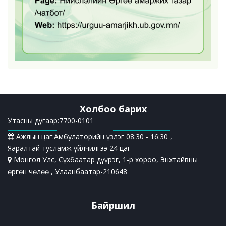
Холбоо барих
Утасны дугаар:7700-0101
Ажлын цаг:Амбулаторийн үзлэг 08:30 - 16:30 ,
Яаралтай тусламж үйлчилгээ 24 цаг
Монгол Улс, Сүхбаатар дүүрэг, 1-р хороо, Энхтайвны
өргөн чөлөө , Улаанбаатар-210648
Байршил