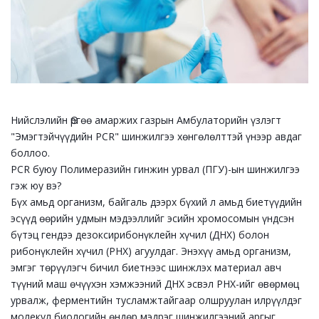
Нийслэлийн Өргөө амаржих газрын Амбулаторийн үзлэгт
"Эмэгтэйчүүдийн PCR" шинжилгээ хөнгөлөлттэй үнээр авдаг
боллоо.
PCR буюу Полимеразийн гинжин урвал (ПГУ)-ын шинжилгээ
гэж юу вэ?
Бүх амьд организм, байгаль дээрх бүхий л амьд биетүүдийн
эсүүд өөрийн удмын мэдээллийг эсийн хромосомын үндсэн
бүтэц гендээ дезоксирибонүклейн хүчил (ДНХ) болон
рибонүклейн хүчил (РНХ) агуулдаг. Энэхүү амьд организм,
эмгэг төрүүлэгч бичил биетнээс шинжлэх материал авч
түүний маш өчүүхэн хэмжээний ДНХ эсвэл РНХ-ийг өвөрмөц
урвалж, ферментийн тусламжтайгаар олшруулан илрүүлдэг
молекул биологийн өндөр мэдрэг шинжилгээний аргыг