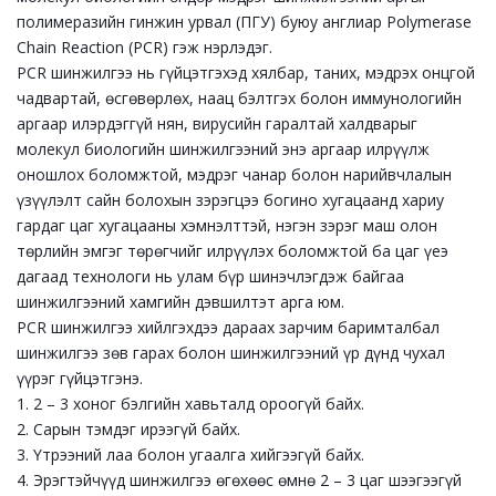
полимеразийн гинжин урвал (ПГУ) буюу англиар Polymerase
Chain Reaction (PCR) гэж нэрлэдэг.
PCR шинжилгээ нь гүйцэтгэхэд хялбар, таних, мэдрэх онцгой
чадвартай, өсгөвөрлөх, наац бэлтгэх болон иммунологийн
аргаар илэрдэггүй нян, вирусийн гаралтай халдварыг
молекул биологийн шинжилгээний энэ аргаар илрүүлж
оношлох боломжтой, мэдрэг чанар болон нарийвчлалын
үзүүлэлт сайн болохын зэрэгцээ богино хугацаанд хариу
гардаг цаг хугацааны хэмнэлттэй, нэгэн зэрэг маш олон
төрлийн эмгэг төрөгчийг илрүүлэх боломжтой ба цаг үеэ
дагаад технологи нь улам бүр шинэчлэгдэж байгаа
шинжилгээний хамгийн дэвшилтэт арга юм.
PCR шинжилгээ хийлгэхдээ дараах зарчим баримталбал
шинжилгээ зөв гарах болон шинжилгээний үр дүнд чухал
үүрэг гүйцэтгэнэ.
1. 2 – 3 хоног бэлгийн хавьталд ороогүй байх.
2. Сарын тэмдэг ирээгүй байх.
3. Үтрээний лаа болон угаалга хийгээгүй байх.
4. Эрэгтэйчүүд шинжилгээ өгөхөөс өмнө 2 – 3 цаг шээгээгүй