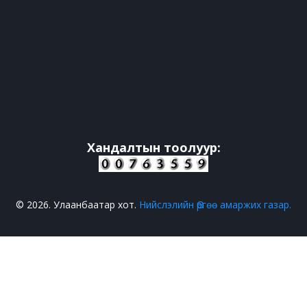
Хандалтын тоолуур:
© 2026. Улаанбаатар хот.
Нийслэлийн Өргөө амаржих газар.