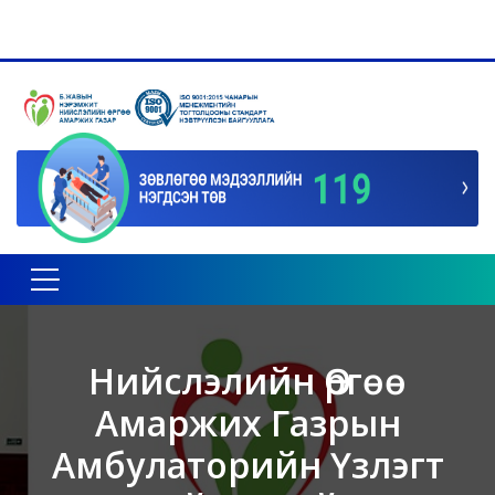
Toggle navigation
Нийслэлийн Өргөө
Амаржих Газрын
Амбулаторийн Үзлэгт