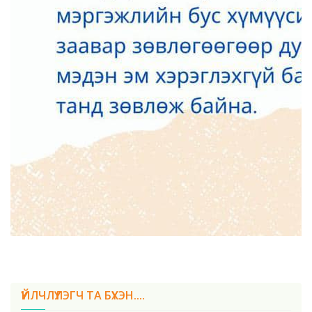
ҮЙЛЧЛҮҮЛЭГЧ ТА БҮХЭН....