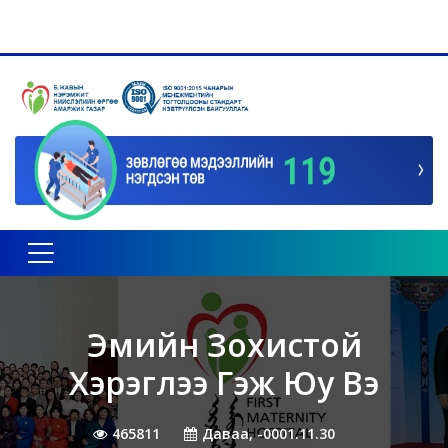
Toggle navigation
Эмийн Зохистой
Хэрэглээ Гэж Юу Вэ
465811
Даваа, -0001.11.30