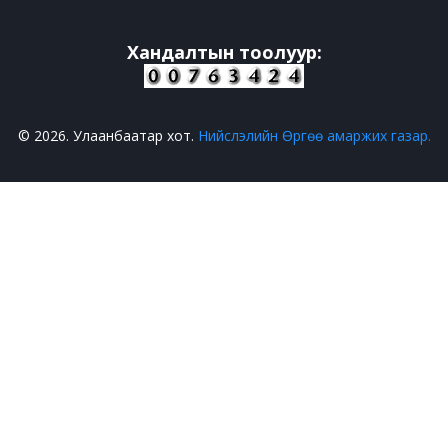
Хандалтын тоолуур:
© 2026. Улаанбаатар хот.
Нийслэлийн Өргөө амаржих газар.