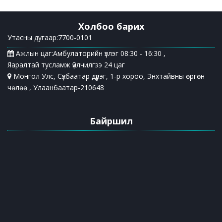
Холбоо барих
Утасны дугаар:7700-0101
Ажлын цаг:Амбулаторийн үзлэг 08:30 - 16:30 ,
Яаралтай тусламж үйлчилгээ 24 цаг
Монгол Улс, Сүхбаатар дүүрэг, 1-р хороо, Энхтайвны өргөн
чөлөө , Улаанбаатар-210648
Байршил