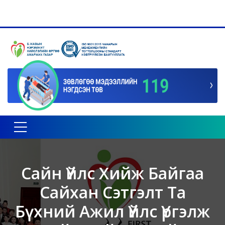
Toggle navigation
Сайн Үйлс Хийж Байгаа
Сайхан Сэтгэлт Та
Бүхний Ажил Үйлс Үргэлж