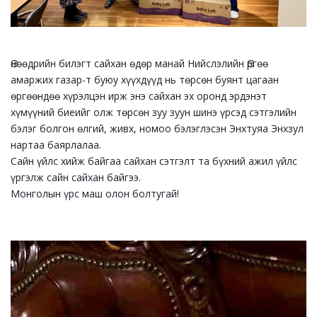
Өнөөдрийн билэгт сайхан өдөр манай Нийслэлийн Өргөө
амаржих газар-т буюу хүүхдүүд нь төрсөн буянт цагаан
өргөөндөө хүрэлцэн ирж энэ сайхан эх оронд эрдэнэт
хүмүүний биеийг олж төрсөн зуу зуун шинэ үрсэд сэтгэлийн
бэлэг болгон өлгий, живх, номоо бэлэглэсэн Энхтуяа Энхзул
нартаа баярлалаа.
Сайн үйлс хийж байгаа сайхан сэтгэлт та бүхний ажил үйлс
үргэлж сайн сайхан байгээ.
Монголын үрс маш олон болтугай!