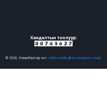
Хандалтын тоолуур:
© 2026. Улаанбаатар хот.
Нийслэлийн Өргөө амаржих газар.