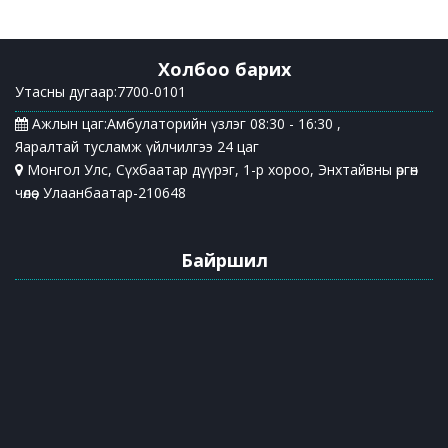
Холбоо барих
Утасны дугаар:7700-0101
Ажлын цаг:Амбулаторийн үзлэг 08:30 - 16:30 ,
Яаралтай тусламж үйлчилгээ 24 цаг
Монгол Улс, Сүхбаатар дүүрэг, 1-р хороо, Энхтайвны өргөн
чөлөө , Улаанбаатар-210648
Байршил