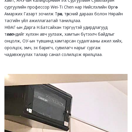
хамт, АНУ-ын Калифорнийн Их Сургуулийн Сувилахуйн
сургуулийн профессор Wei-Ti Chen нар Нийслэлийн Өргөө
Амаржих Газарт зочилж Төрөх, төрсний дараах болон Нярайн
тасгийн үйл ажиллагаатай танилцлаа.
НӨАГ-ын Дарга Н.Батсайхан тэргүүтэй удирдлагууд
төлөөлөгчдийг хүлээн авч уулзаж, хамтын бүтээлч байдлыг
онцолж, ОУ-ын түвшинд хамтарсан судалгааны ажил хийх,
оролцох, эмч, эх баригч, сувилагч нарыг сургаж
чадавхжуулах талаар санал солилцож ярилцлаа.