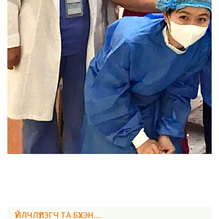
ҮЙЛЧЛҮҮЛЭГЧ ТА БҮХЭН....