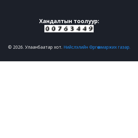
Хандалтын тоолуур:
© 2026. Улаанбаатар хот.
Нийслэлийн Өргөө амаржих газар.