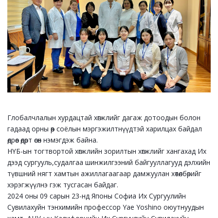
Глобалчлалын хурдацтай хөгжлийг дагаж дотоодын болон
гадаад орны өөр соёлын мэргэжилтнүүдтэй харилцах байдал
өдрөөс өдөрт өсөн нэмэгдэж байна.
НҮБ-ын тогтвортой хөгжлийн зорилтын хөгжлийг хангахад Их
дээд сургууль,судалгаа шинжилгээний байгууллагууд дэлхийн
түвшний нягт хамтын ажиллагаагаар дамжуулан хөтөлбөрийг
хэрэгжүүлнэ гэж тусгасан байдаг.
2024 оны 09 сарын 23-нд Японы Софиа Их Сургуулийн
Сувилахуйн тэнхимийн профессор Yae Yoshino оюутнуудын