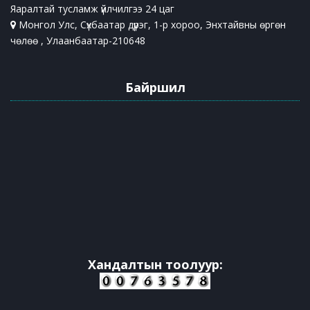
Яаралтай тусламж үйлчилгээ 24 цаг
Монгол Улс, Сүхбаатар дүүрэг, 1-р хороо, Энхтайвны өргөн
чөлөө , Улаанбаатар-210648
Байршил
Хандалтын тоолуур: