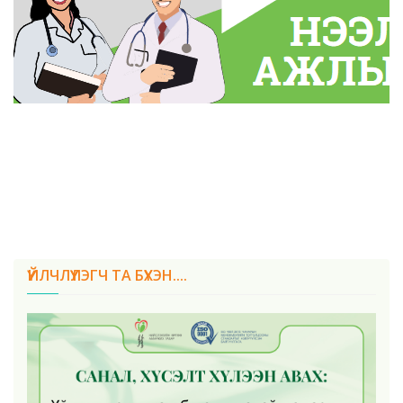
ҮЙЛЧЛҮҮЛЭГЧ ТА БҮХЭН....