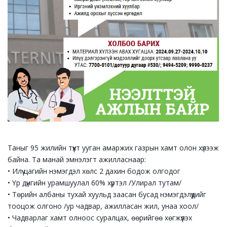
Таныг 95 жилийн түүхт ууган амаржих газрын хамт олон хүлээж
байна. Та манай эмнэлэгт ажилласнаар:
• Илүү цагийн нэмэгдэл хөлс 2 дахин бодож олгодог
• Үр дүнгийн урамшуулал 60% хүртэл /Улирал тутам/
• Төрийн албаны тухай хуульд заасан бусад нэмэгдэлүүдийг
тооцож олгоно /ур чадвар, ажилласан жил, унаа хоол/
• Чадварлаг хамт олноос суралцах, өөрийгөө хөгжүүлэх