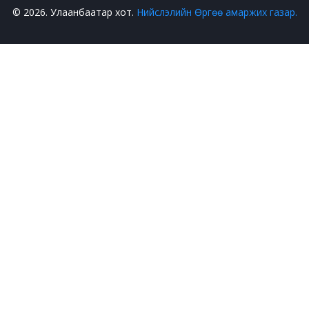
© 2026. Улаанбаатар хот.
Нийслэлийн Өргөө амаржих газар.