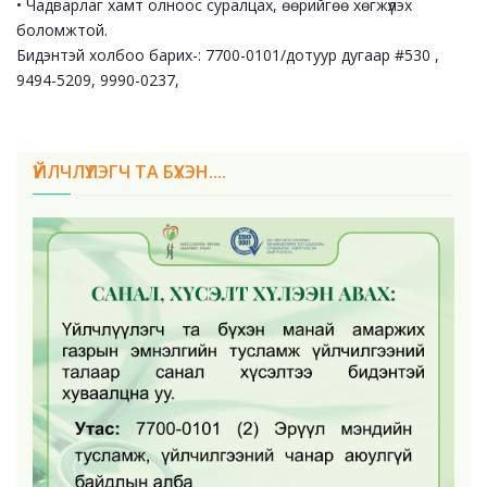
• Чадварлаг хамт олноос суралцах, өөрийгөө хөгжүүлэх
боломжтой.
Бидэнтэй холбоо барих-: 7700-0101/дотуур дугаар #530 ,
9494-5209, 9990-0237,
ҮЙЛЧЛҮҮЛЭГЧ ТА БҮХЭН....