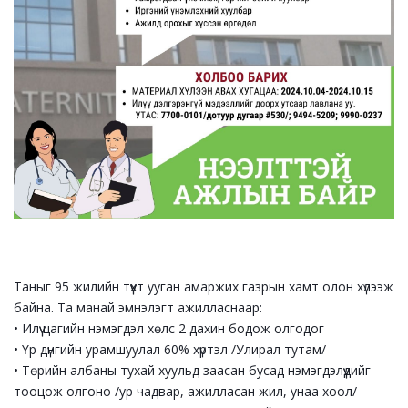
Таныг 95 жилийн түүхт ууган амаржих газрын хамт олон хүлээж
байна. Та манай эмнэлэгт ажилласнаар:
• Илүү цагийн нэмэгдэл хөлс 2 дахин бодож олгодог
• Үр дүнгийн урамшуулал 60% хүртэл /Улирал тутам/
• Төрийн албаны тухай хуульд заасан бусад нэмэгдэлүүдийг
тооцож олгоно /ур чадвар, ажилласан жил, унаа хоол/