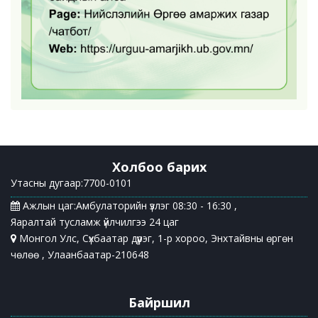
Холбоо барих
Утасны дугаар:7700-0101
Ажлын цаг:Амбулаторийн үзлэг 08:30 - 16:30 ,
Яаралтай тусламж үйлчилгээ 24 цаг
Монгол Улс, Сүхбаатар дүүрэг, 1-р хороо, Энхтайвны өргөн
чөлөө , Улаанбаатар-210648
Байршил