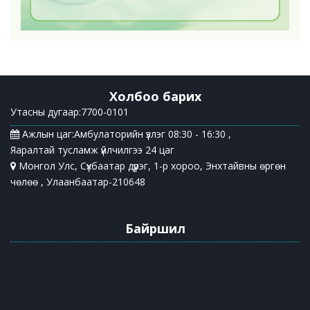
Холбоо барих
Утасны дугаар:7700-0101
Ажлын цаг:Амбулаторийн үзлэг 08:30 - 16:30 ,
Яаралтай тусламж үйлчилгээ 24 цаг
Монгол Улс, Сүхбаатар дүүрэг, 1-р хороо, Энхтайвны өргөн
чөлөө , Улаанбаатар-210648
Байршил