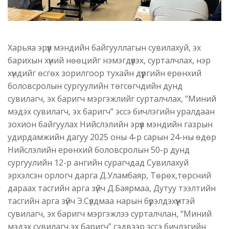
Харьяа эрүүл мэндийн байгууллагын сувилахуй, эх
барихын хүний нөөцийг нэмэгдүүлэх, сурталчлах, нэр
хүндийг өсгөх зорилгоор тухайн дүүргийн ерөнхий
боловсролын сургуулийн төгсөгчдийн дунд
сувилагч, эх баригч мэргэжлийг сурталчлах, ‘’Миний
мэдэх сувилагч, эх баригч’’ эссэ бичлэгийн уралдаан
зохион байгуулах Нийслэлийн эрүүл мэндийн газрын
удирдамжийн дагуу 2025 оны 4-р сарын 24-ны өдөр
Нийслэлийн ерөнхий боловсролын 50-р дунд
сургуулийн 12-р ангийн сурагчдад Сувилахуй
эрхэлсэн орлогч дарга Д.Уламбаяр, Төрөх,төрсний
дараах тасгийн арга зүйч Д.Баярмаа, Дутуу тээлтийн
тасгийн арга зүйч Э.Сүлдмаа нарын бүрэлдэхүүнтэй
сувилагч, эх баригч мэргэжлээ сурталчлан, “Миний
мэдэх сувилагч,эх баригч” сэдвээр эссэ бичлэгийн