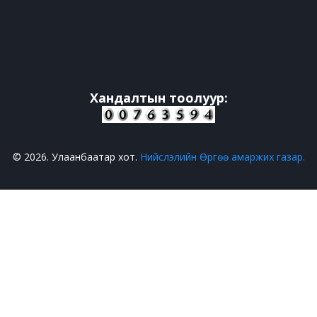
Хандалтын тоолуур:
© 2026. Улаанбаатар хот.
Нийслэлийн Өргөө амаржих газар.