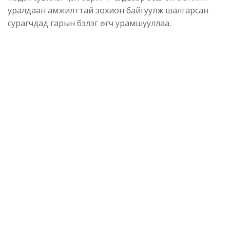
уралдаан амжилттай зохион байгуулж шалгарсан
сурагчдад гарын бэлэг өгч урамшууллаа.