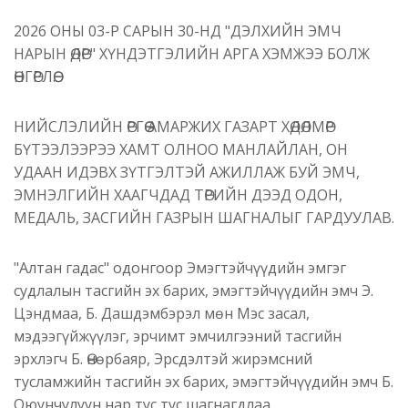
2026 ОНЫ 03-Р САРЫН 30-НД "ДЭЛХИЙН ЭМЧ
НАРЫН ӨДӨР" ХҮНДЭТГЭЛИЙН АРГА ХЭМЖЭЭ БОЛЖ
ӨНГӨРЛӨӨ.
НИЙСЛЭЛИЙН ӨРГӨӨ АМАРЖИХ ГАЗАРТ ХӨДӨЛМӨР
БҮТЭЭЛЭЭРЭЭ ХАМТ ОЛНОО МАНЛАЙЛАН, ОН
УДААН ИДЭВХ ЗҮТГЭЛТЭЙ АЖИЛЛАЖ БУЙ ЭМЧ,
ЭМНЭЛГИЙН ХААГЧДАД ТӨРИЙН ДЭЭД ОДОН,
МЕДАЛЬ, ЗАСГИЙН ГАЗРЫН ШАГНАЛЫГ ГАРДУУЛАВ.
"Алтан гадас" одонгоор Эмэгтэйчүүдийн эмгэг
судлалын тасгийн эх барих, эмэгтэйчүүдийн эмч Э.
Цэндмаа, Б. Дашдэмбэрэл мөн Мэс засал,
мэдээгүйжүүлэг, эрчимт эмчилгээний тасгийн
эрхлэгч Б. Өнөрбаяр, Эрсдэлтэй жирэмсний
тусламжийн тасгийн эх барих, эмэгтэйчүүдийн эмч Б.
Оюунчулуун нар тус тус шагнагдлаа.