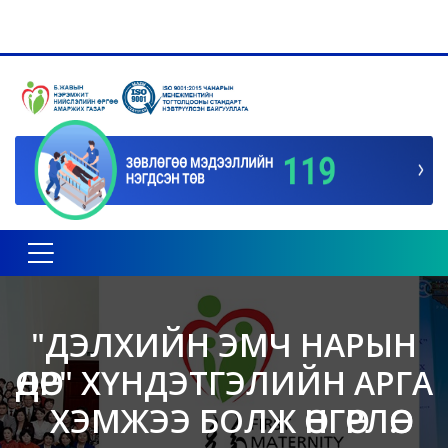
Toggle navigation
"ДЭЛХИЙН ЭМЧ НАРЫН
ӨДӨР" ХҮНДЭТГЭЛИЙН АРГА
ХЭМЖЭЭ БОЛЖ ӨНГӨРЛӨӨ.