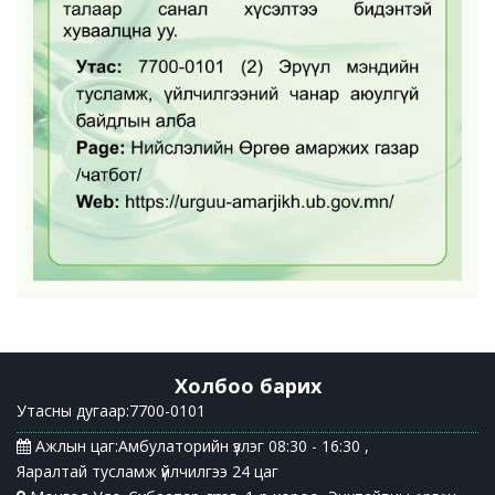
Холбоо барих
Утасны дугаар:7700-0101
Ажлын цаг:Амбулаторийн үзлэг 08:30 - 16:30 ,
Яаралтай тусламж үйлчилгээ 24 цаг