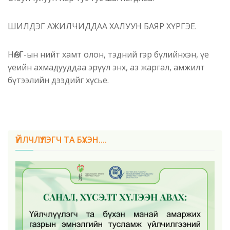
ШИЛДЭГ АЖИЛЧИДДАА ХАЛУУН БАЯР ХҮРГЭЕ.
НӨАГ-ын нийт хамт олон, тэдний гэр бүлийнхэн, үе
үеийн ахмадууддаа эрүүл энх, аз жаргал, амжилт
бүтээлийн дээдийг хүсье.
ҮЙЛЧЛҮҮЛЭГЧ ТА БҮХЭН....