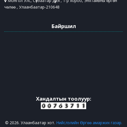
Монгол Улс, Сүхбаатар дүүрэг, 1-р хороо, Энхтайвны өргөн
чөлөө , Улаанбаатар-210648
Байршил
Хандалтын тоолуур:
© 2026. Улаанбаатар хот.
Нийслэлийн Өргөө амаржих газар.