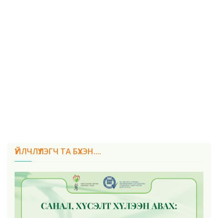
ҮЙЛЧЛҮҮЛЭГЧ ТА БҮХЭН....