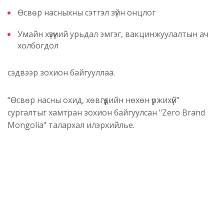
Өсвөр насныхны сэтгэл зүйн онцлог
Умайн хүзүүний урьдал эмгэг, вакцинжуулалтын ач
холбогдол
сэдвээр зохион байгууллаа.
“Өсвөр насны охид, хөвгүүдийн нөхөн үржихүй”
сургалтыг хамтран зохион байгуулсан "Zero Brand
Mongolia" талархал илэрхийлье.