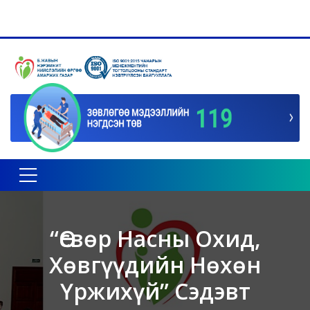
Toggle navigation
“Өсвөр Насны Охид,
Хөвгүүдийн Нөхөн
Үржихүй” Сэдэвт