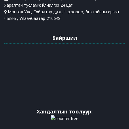
Яаралтай тусламж үйлчилгээ 24 цаг
Монгол Улс, Сүхбаатар дүүрэг, 1-р хороо, Энхтайвны өргөн
чөлөө , Улаанбаатар-210648
Байршил
Хандалтын тоолуур: