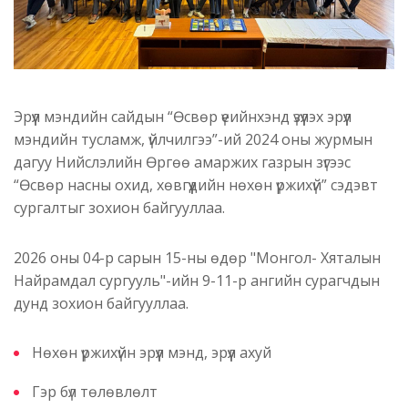
Эрүүл мэндийн сайдын “Өсвөр үеийнхэнд үзүүлэх эрүүл
мэндийн тусламж, үйлчилгээ”-ий 2024 оны журмын
дагуу Нийслэлийн Өргөө амаржих газрын зүгээс
“Өсвөр насны охид, хөвгүүдийн нөхөн үржихүй” сэдэвт
сургалтыг зохион байгууллаа.
2026 оны 04-р сарын 15-ны өдөр "Монгол- Хяталын
Найрамдал сургууль"-ийн 9-11-р ангийн сурагчдын
дунд зохион байгууллаа.
Нөхөн үржихүйн эрүүл мэнд, эрүүл ахуй
Гэр бүл төлөвлөлт