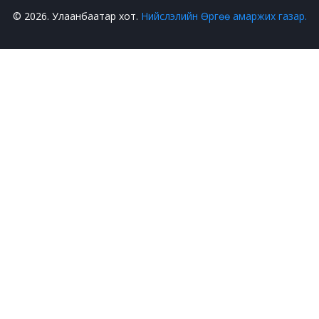
© 2026. Улаанбаатар хот.
Нийслэлийн Өргөө амаржих газар.