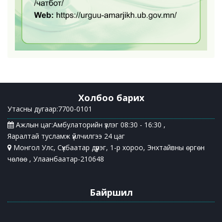
Холбоо барих
Утасны дугаар:7700-0101
Ажлын цаг:Амбулаторийн үзлэг 08:30 - 16:30 ,
Яаралтай тусламж үйлчилгээ 24 цаг
Монгол Улс, Сүхбаатар дүүрэг, 1-р хороо, Энхтайвны өргөн
чөлөө , Улаанбаатар-210648
Байршил