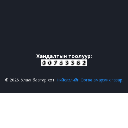
Хандалтын тоолуур:
© 2026. Улаанбаатар хот.
Нийслэлийн Өргөө амаржих газар.