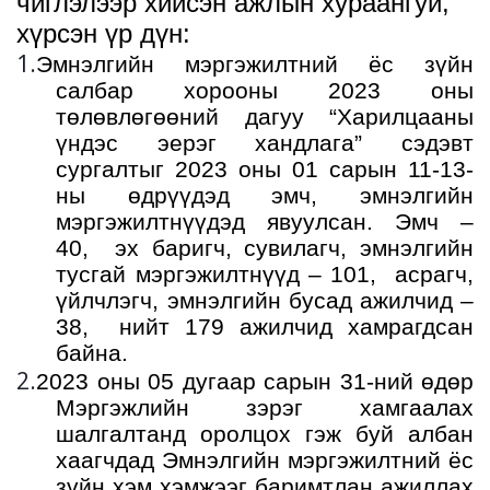
чиглэлээр хийсэн
ажлын хураангуй,
хүрсэн үр дүн
:
1.
Эмнэлгийн мэргэжилтний ёс зүйн
салбар хорооны 2023 оны
төлөвлөгөөний дагуу “Харилцааны
үндэс эерэг хандлага” сэдэвт
сургалтыг 2023 оны 01 сарын 11-13-
ны өдрүүдэд эмч, эмнэлгийн
мэргэжилтнүүдэд явуулсан. Эмч –
40, эх баригч, сувилагч, эмнэлгийн
тусгай мэргэжилтнүүд – 101, асрагч,
үйлчлэгч, эмнэлгийн бусад ажилчид –
38, нийт 179 ажилчид хамрагдсан
байна.
2.
2023
оны 05 дугаар сарын 31-ний өдөр
Мэргэжлийн зэрэг хамгаалах
шалгалтанд оролцох гэж буй албан
хаагчдад Эмнэлгийн мэргэжилтний ёс
зүйн хэм хэмжээг баримтлан ажиллах