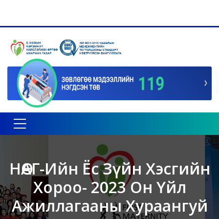
Toggle navigation
НӨАГ-Ийн Ёс Зүйн Хэсгийн
Хороо- 2023 Он Үйл
Ажиллагааны Хураангуй