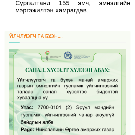
Сургалтанд
1
5
5
эмч, эмнэлгийн
мэргэжилтэн
хамрагдав.
ҮЙЛЧЛҮҮЛЭГЧ ТА БҮХЭН....