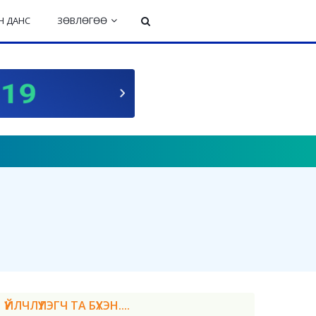
 ДАНС
ЗӨВЛӨГӨӨ
ҮЙЛЧЛҮҮЛЭГЧ ТА БҮХЭН....