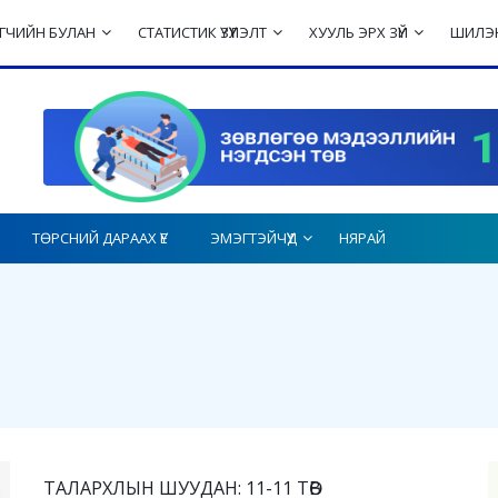
ЛЭГЧИЙН БУЛАН
СТАТИСТИК ҮЗҮҮЛЭЛТ
ХУУЛЬ ЭРХ ЗҮЙ
ШИЛЭН
ТӨРСНИЙ ДАРААХ ҮЕ
ЭМЭГТЭЙЧҮҮД
НЯРАЙ
ТАЛАРХЛЫН ШУУДАН: 11-11 ТӨВ