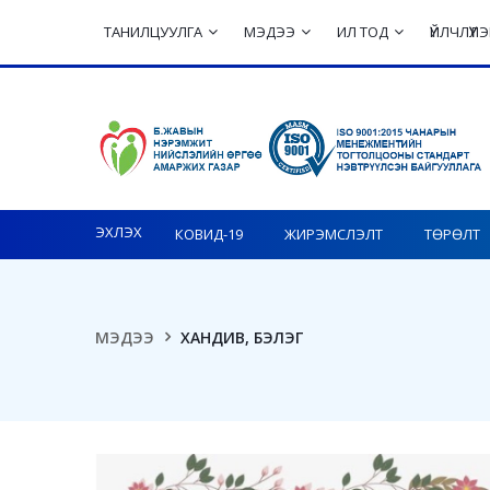
ТАНИЛЦУУЛГА
МЭДЭЭ
ИЛ ТОД
ҮЙЛЧЛҮҮ
Toggle navigation
ЭХЛЭХ
КОВИД-19
ЖИРЭМСЛЭЛТ
ТӨРӨЛТ
МЭДЭЭ
ХАНДИВ, БЭЛЭГ