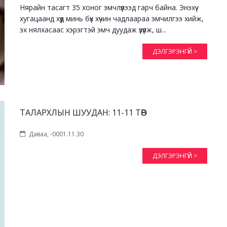
Нярайн тасагт 35 хоног эмчлүүлээд гарч байна. Энэхүү
хугацаанд хүүд минь бүх хүчин чадлаараа эмчилгээ хийж,
эх нялхасаас хэрэгтэй эмч дуудаж үзүүлж, ш...
ДЭЛГЭРЭНГҮЙ >
ТАЛАРХЛЫН ШУУДАН: 11-11 ТӨВ
Даваа, -0001.11.30
ДЭЛГЭРЭНГҮЙ >