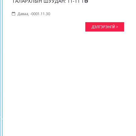
ТАЛАРХЛЫН ШУУДАН: 11-11 ТӨВ
Даваа, -0001.11.30
ДЭЛГЭРЭНГҮЙ >