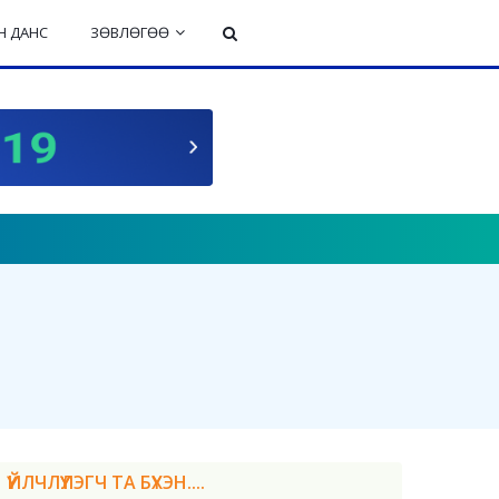
 ДАНС
ЗӨВЛӨГӨӨ
ҮЙЛЧЛҮҮЛЭГЧ ТА БҮХЭН....