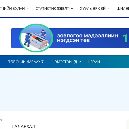
ЛЭГЧИЙН БУЛАН
СТАТИСТИК ҮЗҮҮЛЭЛТ
ХУУЛЬ ЭРХ ЗҮЙ
ШИЛЭН
ТӨРСНИЙ ДАРААХ ҮЕ
ЭМЭГТЭЙЧҮҮД
НЯРАЙ
ТАЛАРХАЛ