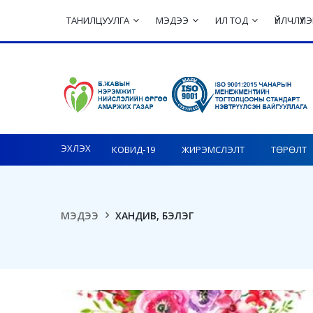
ТАНИЛЦУУЛГА
МЭДЭЭ
ИЛ ТОД
ҮЙЛЧЛҮҮ
Toggle navigation
ЭХЛЭХ
КОВИД-19
ЖИРЭМСЛЭЛТ
ТӨРӨЛТ
МЭДЭЭ
ХАНДИВ, БЭЛЭГ