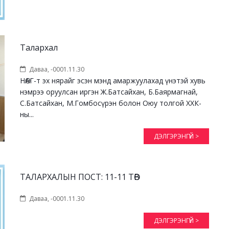
Талархал
Даваа, -0001.11.30
НӨАГ-т эх нярайг эсэн мэнд амаржуулахад үнэтэй хувь
нэмрээ оруулсан иргэн Ж.Батсайхан, Б.Баярмагнай,
С.Батсайхан, М.Гомбосүрэн болон Оюу толгой ХХК-
ны...
ДЭЛГЭРЭНГҮЙ >
ТАЛАРХАЛЫН ПОСТ: 11-11 ТӨВ
Даваа, -0001.11.30
ДЭЛГЭРЭНГҮЙ >