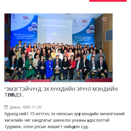
“ЭМЭГТЭЙЧҮҮД, ЭХ ХҮҮХДИЙН ЭРҮҮЛ МЭНДИЙН
ТӨЛӨӨХ ДЭ...
Даваа, -0001.11.30
Хуралд нийт 15 илтгэл, эх нялхсын эрүүл мэндийн эмчилгээний
хөгжлийн чиг хандлагыг шинжлэх ухааны үндэслэлтэй
туурвиж, олон улсын жишигт нийцүүлэн суд...