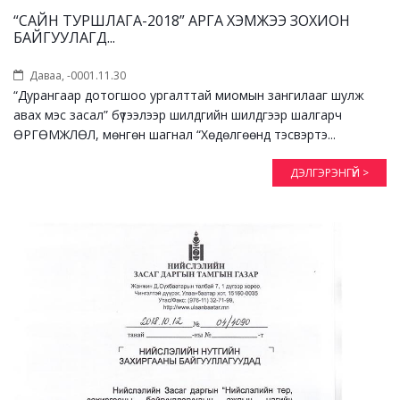
“САЙН ТУРШЛАГА-2018” АРГА ХЭМЖЭЭ ЗОХИОН
БАЙГУУЛАГД...
Даваа, -0001.11.30
“Дурангаар дотогшоо ургалттай миомын зангилааг шулж
авах мэс засал” бүтээлээр шилдгийн шилдгээр шалгарч
ӨРГӨМЖЛӨЛ, мөнгөн шагнал “Хөдөлгөөнд тэсвэртэ...
ДЭЛГЭРЭНГҮЙ >