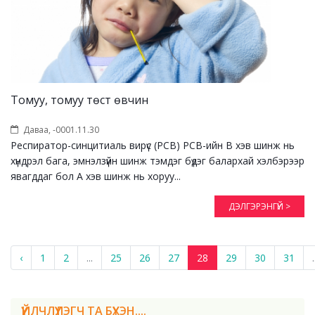
Томуу, томуу төст өвчин
Даваа, -0001.11.30
Респиратор-синцитиаль вирүс (РСВ) РСВ-ийн В хэв шинж нь
хүндрэл бага, эмнэлзүйн шинж тэмдэг бүдэг балархай хэлбэрээр
явагддаг бол А хэв шинж нь хоруу...
ДЭЛГЭРЭНГҮЙ >
‹
1
2
...
25
26
27
28
29
30
31
.
ҮЙЛЧЛҮҮЛЭГЧ ТА БҮХЭН....