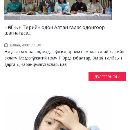
НӨАГ-ын Төрийн одон Алтан гадас одонгоор
шагнагдса...
Даваа, -0001.11.30
Нэгдсэн мэс засал, мэдээгүйжүүлэг эрчимт эмчилгээний хэсгийн
ахлагч Мэдээгүйжүүлгийн эмч П.Эрдэнэбаатар, Эм зүйн албаын
дарга Д.Наранцэцэг,Засвар, цэв...
ДЭЛГЭРЭНГҮЙ >