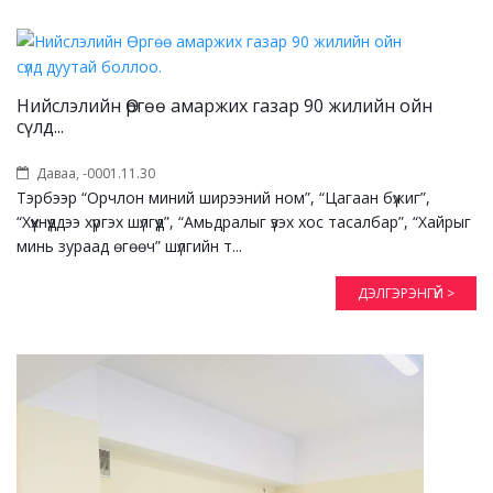
Нийслэлийн Өргөө амаржих газар 90 жилийн ойн
сүлд...
Даваа, -0001.11.30
Тэрбээр “Орчлон миний ширээний ном”, “Цагаан бүжиг”,
“Хүүхнүүддээ хүргэх шүлгүүд”, “Амьдралыг үзэх хос тасалбар”, “Хайрыг
минь зураад өгөөч” шүлгийн т...
ДЭЛГЭРЭНГҮЙ >