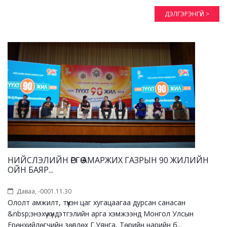
ДЭЛГЭРЭНГҮЙ >
НИЙСЛЭЛИЙН ӨРГӨӨ АМАРЖИХ ГАЗРЫН 90 ЖИЛИЙН
ОЙН БАЯР...
Даваа, -0001.11.30
Ололт амжилт, түүхэн цаг хугацаагаа дурсан санасан
&nbsp;энэхүү хүндэтгэлийн арга хэмжээнд Монгол Улсын
Ерөнхийлөгчийн зөвлөх Г.Уянга, Төрийн нарийн б...