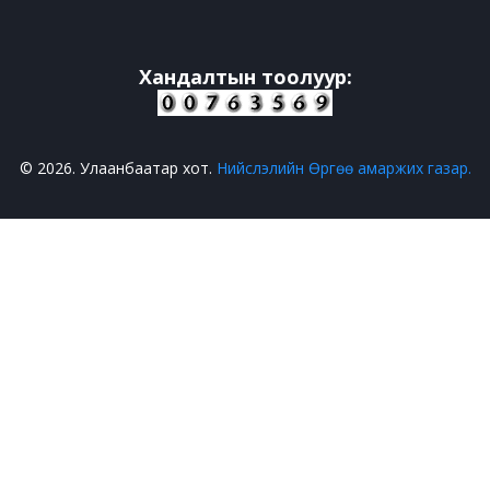
Хандалтын тоолуур:
© 2026. Улаанбаатар хот.
Нийслэлийн Өргөө амаржих газар.