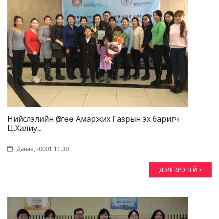
Нийслэлийн Өргөө Амаржих Газрын эх баригч
Ц.Халиу...
Даваа, -0001.11.30
ДЭЛГЭРЭНГҮЙ >