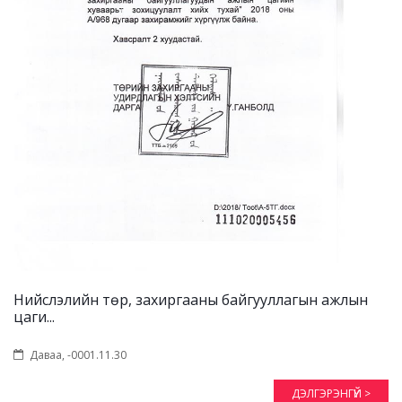
Нийслэлийн төр, захиргааны байгууллагын ажлын
цаги...
Даваа, -0001.11.30
ДЭЛГЭРЭНГҮЙ >