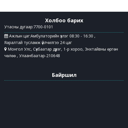
Холбоо барих
Утасны дугаар:7700-0101
Ажлын цаг:Амбулаторийн үзлэг 08:30 - 16:30 ,
Яаралтай тусламж үйлчилгээ 24 цаг
Монгол Улс, Сүхбаатар дүүрэг, 1-р хороо, Энхтайвны өргөн
чөлөө , Улаанбаатар-210648
Байршил