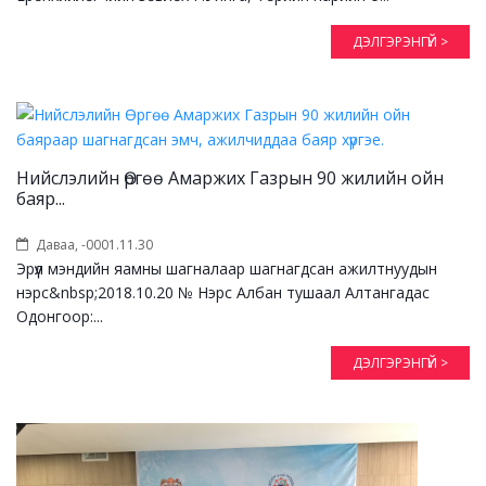
ДЭЛГЭРЭНГҮЙ >
Нийслэлийн Өргөө Амаржих Газрын 90 жилийн ойн
баяр...
Даваа, -0001.11.30
Эрүүл мэндийн яамны шагналаар шагнагдсан ажилтнуудын
нэрс&nbsp;2018.10.20 № Нэрс Албан тушаал Алтангадас
Одонгоор:...
ДЭЛГЭРЭНГҮЙ >